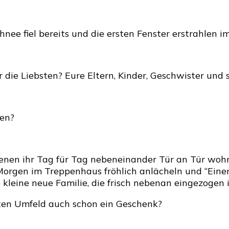
Lieb
Dein
Nach
nee fiel bereits und die ersten Fenster erstrahlen 
–
Besc
ihn
zu
die Liebsten? Eure Eltern, Kinder, Geschwister un
Weih
sen?
enen ihr Tag für Tag nebeneinander Tür an Tür wohnt
n Morgen im Treppenhaus fröhlich anlächeln und “Ein
e kleine neue Familie, die frisch nebenan eingezoge
sten Umfeld auch schon ein Geschenk?