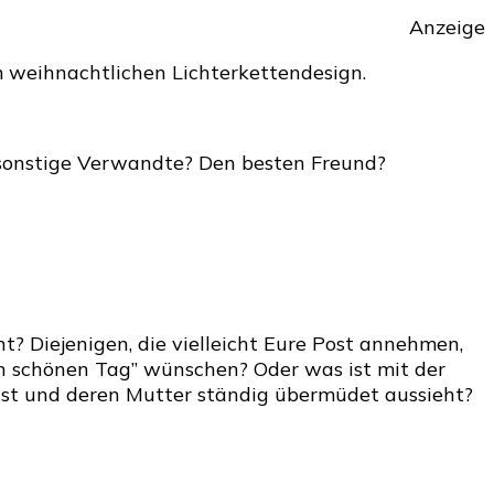
e
Anzeige
en
barn
im weihnachtlichen Lichterkettendesign.
henk
d sonstige Verwandte? Den besten Freund?
nachten
? Diejenigen, die vielleicht Eure Post annehmen,
en schönen Tag” wünschen? Oder was ist mit der
n ist und deren Mutter ständig übermüdet aussieht?