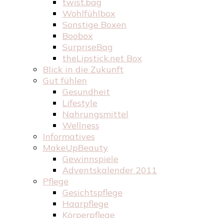
twist.bag
Wohlfühlbox
Sonstige Boxen
Boobox
SurpriseBag
theLipstick.net Box
Blick in die Zukunft
Gut fühlen
Gesundheit
Lifestyle
Nahrungsmittel
Wellness
Informatives
MakeUpBeauty
Gewinnspiele
Adventskalender 2011
Pflege
Gesichtspflege
Haarpflege
Körperpflege