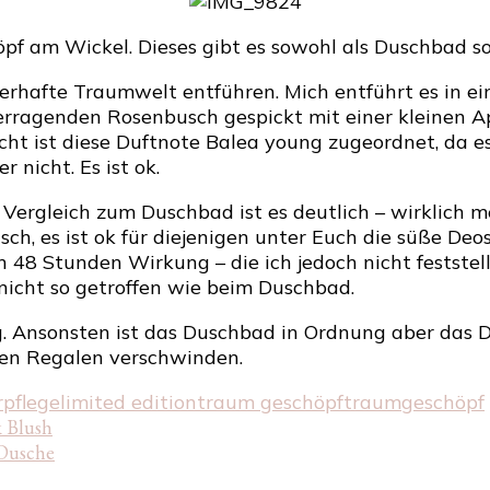
young
Traum
 am Wickel. Dieses gibt es sowohl als Duschbad so
Geschöpf
–
berhafte Traumwelt entführen. Mich entführt es in 
Dusche
rragenden Rosenbusch gespickt mit einer kleinen Apri
und
ht ist diese Duftnote Balea young zugeordnet, da e
Deospray
 nicht. Es ist ok.
 Vergleich zum Duschbad ist es deutlich – wirklich me
alsch, es ist ok für diejenigen unter Euch die süße De
h 48 Stunden Wirkung – die ich jedoch nicht feststel
icht so getroffen wie beim Duschbad.
ng. Ansonsten ist das Duschbad in Ordnung aber das 
den Regalen verschwinden.
rpflege
limited edition
traum geschöpf
traumgeschöpf
k Blush
 Dusche