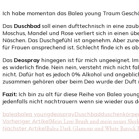
Ich habe momentan das Balea young Traum Geschöpf
Das
Duschbad
soll einen dufttechnisch in eine zau
Moschus, Mandel und Rose verliert sich in einen übe
Näschen. Das Duschgefühl ist angenehm. Aber zurec
für Frauen ansprechend ist. Schlecht finde ich es aber
Das
Deospray
hingegen ist für mich ungeeignet. Im
es widerlich finde. Nein nein, versteht mich nicht f
nicht. Dafür hat es jedoch 0% Alkohol und angeblic
zusammen gehören aber beim Deo wurde der Duft n
Fazit:
Ich bin zu alt für diese Reihe von Balea you
jedenfalls nicht nachtrauern wenn sie wieder aus 
balea
balea young
deospray
Duschbad
duschen
körpe
Beitragsnavigation
Vorheriger Artikel
Mein Leni Brush und mein neuer Slee
Nächster Artikel
Balea Dark Glamour und White Barock