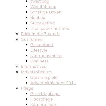
twist.bag
Wohlfühlbox
Sonstige Boxen
Boobox
SurpriseBag
theLipstick.net Box
Blick in die Zukunft
Gut fühlen
Gesundheit
Lifestyle
Nahrungsmittel
Wellness
Informatives
MakeUpBeauty
Gewinnspiele
Adventskalender 2011
Pflege
Gesichtspflege
Haarpflege
Körperpflege