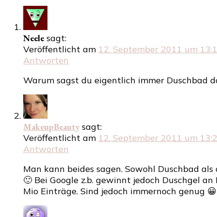
Neele
sagt:
Veröffentlicht am
12. September 2011 um 13:
Antworten
Warum sagst du eigentlich immer Duschbad das
MakeupBeauty
sagt:
Veröffentlicht am
12. September 2011 um 13:
Antworten
Man kann beides sagen. Sowohl Duschbad als 
🙂 Bei Google z.b. gewinnt jedoch Duschgel an 
Mio Einträge. Sind jedoch immernoch genug 😀