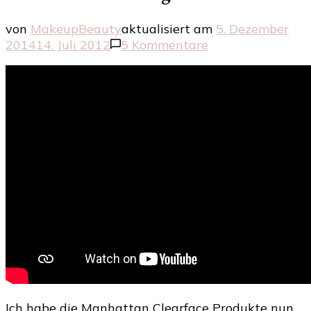
von
MakeupBeauty
aktualisiert am
5. Dezember
zu
2014
14. Juli 2012
5 Kommentare
Manhattan
Clearface
–
Das
Wunder
der
Pickelabdeckung
Ich habe die Manhattan Clearface Produkte nun