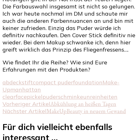
Die Farbauswahl insgesamt ist nicht so gelungen.
Ich war heute nochmal im DM und schaute mir
auch die anderen Farbennuancen an und bin mit
keiner zufrieden. Einzig das Puder würde ich
definitiv nachkaufen. Den Cover Stick definitiv nie
wieder. Bei dem Makup schwanke ich, denn hier
greift wirklich das Prinzip des Fliegenfressens….
Wie findet Ihr die Reihe? Wie sind Eure
Erfahrungen mit den Produkten?
abdeckstift
compact puder
foundation
Make-
Up
manhattan
clearface
pickel
puder
schminke
unreinheiten
Beitragsnavigation
Vorheriger Artikel
Abkühlung an heißen Tagen
Nächster Artikel
MakeUpBeauty in neuem Gewand
Für dich vielleicht ebenfalls
interessant …