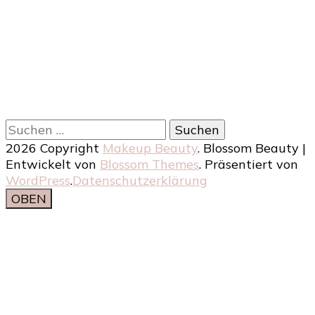
Suchen
nach:
2026 Copyright
Makeup Beauty
.
Blossom Beauty |
Entwickelt von
Blossom Themes
. Präsentiert von
WordPress
.
Datenschutzerklärung
OBEN