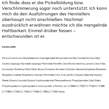
Ich finde, dass er die Pickelbildung bzw.
Verschlimmerung sogar noch unterstützt. Ich kann
mich da den Ausführungen des Herstellers
überhaupt nicht anschließen. Nochmal
ausdrücklich erwähnen möchte ich die mangelnde
Haltbarkeit. Einmal drüber fassen –
entschwunden ist er.
Inhaltsstoffe
Ricinus Communis, Octyldodecanol, Hydrogenated Microcristalline Wax, Candelilla Cera, Oleyl
Alcohol, Isopropyl Myristate, Isopropyl Palmitate, Paraffin, Cera Microcristallina, Lanolin, Cera Alba,
Carnauba, Panthenyl Ethyl Ether, Buxus Chinensis, Farnesol, Allantoin, Bomochlorophene, Bisabolol,
Tocopheryl Acetate, Tocopherol, Ascorbyl Palmitate, Citric Acid, Lecithin, Glyceryl Stearate, Glyceryl
Oleate, Glyceryl Laurate, Glyceryl Hydroxystearate, Phenoxyethanol, Propylparaben, Cetyl Esters,
Trihydroxystearin, Hydroxystearic Acid, Laureth-2, Parfum. (+/- CI15850, CI 77007, CI 77163, CI 77288,
CI 77289, CI 77491, CI 77492, CI 77499, CI 77891, CI 77947, Mica)