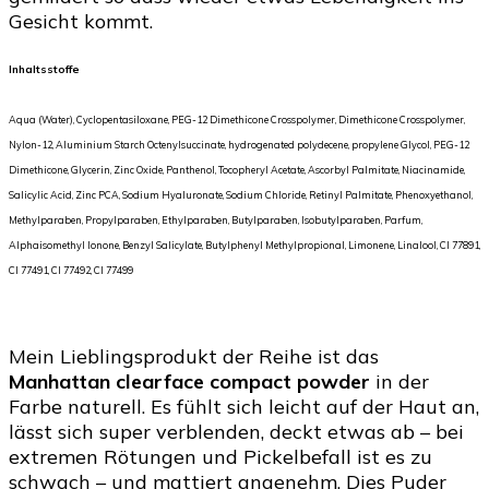
Gesicht kommt.
Inhaltsstoffe
Aqua (Water), Cyclopentasiloxane, PEG-12 Dimethicone Crosspolymer, Dimethicone Crosspolymer,
Nylon-12, Aluminium Starch Octenylsuccinate, hydrogenated polydecene, propylene Glycol, PEG-12
Dimethicone, Glycerin, Zinc Oxide, Panthenol, Tocopheryl Acetate, Ascorbyl Palmitate, Niacinamide,
Salicylic Acid, Zinc PCA, Sodium Hyaluronate, Sodium Chloride, Retinyl Palmitate, Phenoxyethanol,
Methylparaben, Propylparaben, Ethylparaben, Butylparaben, Isobutylparaben, Parfum,
Alphaisomethyl Ionone, Benzyl Salicylate, Butylphenyl Methylpropional, Limonene, Linalool, CI 77891,
CI 77491, CI 77492, CI 77499
Mein Lieblingsprodukt der Reihe ist das
Manhattan clearface compact powder
in der
Farbe naturell. Es fühlt sich leicht auf der Haut an,
lässt sich super verblenden, deckt etwas ab – bei
extremen Rötungen und Pickelbefall ist es zu
schwach – und mattiert angenehm. Dies Puder