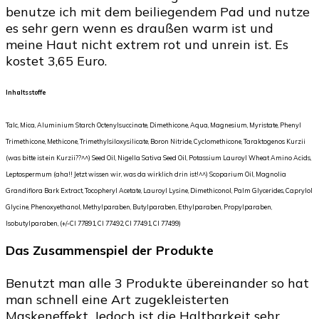
benutze ich mit dem beiliegendem Pad und nutze
es sehr gern wenn es draußen warm ist und
meine Haut nicht extrem rot und unrein ist. Es
kostet 3,65 Euro.
Inhaltsstoffe
Talc, Mica, Aluminium Starch Octenylsuccinate, Dimethicone, Aqua, Magnesium, Myristate, Phenyl
Trimethicone, Methicone, Trimethylsiloxysilicate, Boron Nitride, Cyclomethicone, Taraktogenos Kurzii
(was bitte ist ein Kurzii??^^) Seed Oil, Nigella Sativa Seed Oil, Potassium Lauroyl Wheat Amino Acids,
Leptospermum (aha!! Jetzt wissen wir, was da wirklich drin ist!^^) Scoparium Oil, Magnolia
Grandiflora Bark Extract, Tocopheryl Acetate, Lauroyl Lysine, Dimethiconol, Palm Glycerides, Caprylol
Glycine, Phenoxyethanol, Methylparaben, Butylparaben, Ethylparaben, Propylparaben,
Isobutylparaben, (+/-Cl 77891, Cl 77492, Cl 77491, Cl 77499)
Das Zusammenspiel der Produkte
Benutzt man alle 3 Produkte übereinander so hat
man schnell eine Art zugekleisterten
Maskeneffekt. Jedoch ist die Haltbarkeit sehr