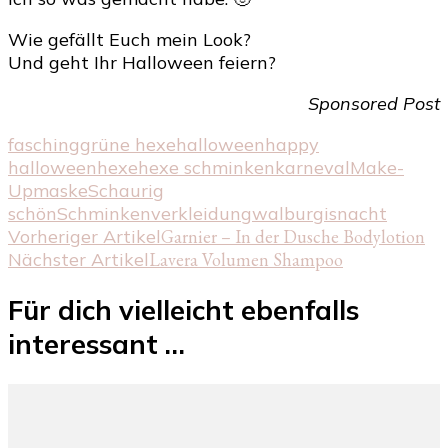
Wie gefällt Euch mein Look?
Und geht Ihr Halloween feiern?
Sponsored Post
fasching
grüne hexe
halloween
happy
halloween
hexe
hexe schminken
karneval
Make-
Up
maske
Schaurig
schön
Schminken
verkleidung
walburgisnacht
Beitragsnavigation
Vorheriger Artikel
Garnier – In der Dusche Bodylotion
Nächster Artikel
Lavera Volumen Shampoo
Für dich vielleicht ebenfalls
interessant …