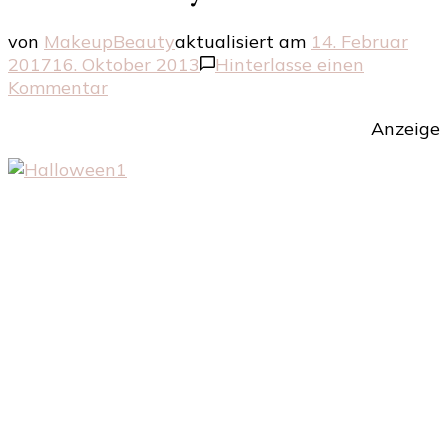
von
MakeupBeauty
aktualisiert am
14. Februar
2017
16. Oktober 2013
Hinterlasse einen
zu
Kommentar
Schaurig
Anzeige
schön
–
Als
Hexe
zur
Halloween-
Party