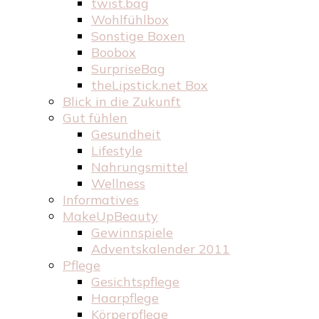
twist.bag
Wohlfühlbox
Sonstige Boxen
Boobox
SurpriseBag
theLipstick.net Box
Blick in die Zukunft
Gut fühlen
Gesundheit
Lifestyle
Nahrungsmittel
Wellness
Informatives
MakeUpBeauty
Gewinnspiele
Adventskalender 2011
Pflege
Gesichtspflege
Haarpflege
Körperpflege