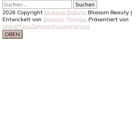
Suchen
nach:
2026 Copyright
Makeup Beauty
.
Blossom Beauty |
Entwickelt von
Blossom Themes
. Präsentiert von
WordPress
.
Datenschutzerklärung
OBEN