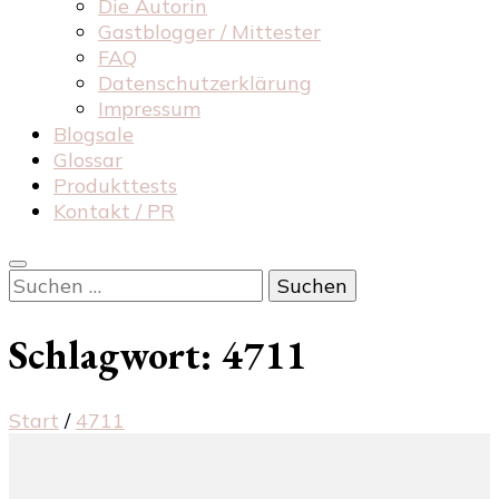
Die Autorin
Gastblogger / Mittester
FAQ
Datenschutzerklärung
Impressum
Blogsale
Glossar
Produkttests
Kontakt / PR
Suchen
nach:
Schlagwort:
4711
Start
/
4711