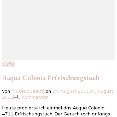
Düfte
Acqua Colonia Erfrischungstuch
von
MakeupBeauty
on
24. August 2011
24. August
zu
2011
1 Kommentar
Acqua
Heute probierte ich einmal das Acqua Colonia
Colonia
4711 Erfrischungstuch. Der Geruch roch anfangs
Erfrischungstuch