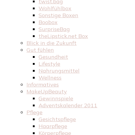
twist.bag
Wohlfühlbox
Sonstige Boxen
Boobox
SurpriseBag
theLipstick.net Box
Blick in die Zukunft
Gut fühlen
Gesundheit
Lifestyle
Nahrungsmittel
Wellness
Informatives
MakeUpBeauty
Gewinnspiele
Adventskalender 2011
Pflege
Gesichtspflege
Haarpflege
Körperpflege