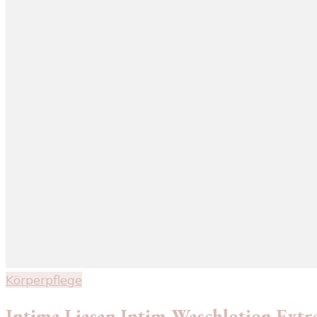
Körperpflege
Intima Liasan Intim-Waschlotion Extra