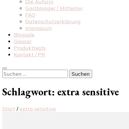
Die Autorin
Gastblogger / Mittester
FAQ
Datenschutzerklärung
Impressum
Blogsale
Glossar
Produkttests
Kontakt / PR
Suchen
nach:
Schlagwort:
extra sensitive
Start
/
extra sensitive