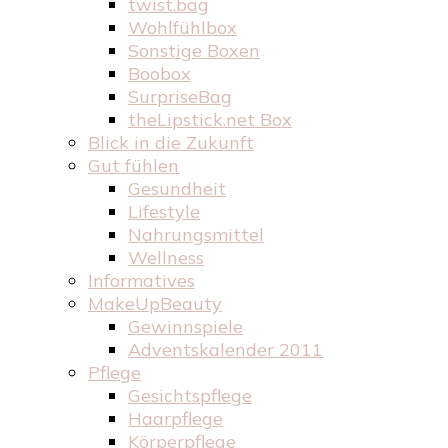
twist.bag
Wohlfühlbox
Sonstige Boxen
Boobox
SurpriseBag
theLipstick.net Box
Blick in die Zukunft
Gut fühlen
Gesundheit
Lifestyle
Nahrungsmittel
Wellness
Informatives
MakeUpBeauty
Gewinnspiele
Adventskalender 2011
Pflege
Gesichtspflege
Haarpflege
Körperpflege