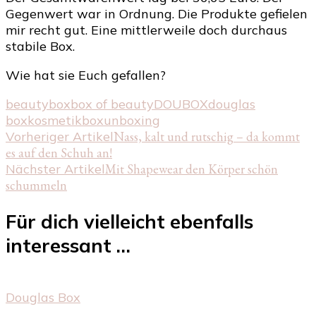
Gegenwert war in Ordnung. Die Produkte gefielen
mir recht gut. Eine mittlerweile doch durchaus
stabile Box.
Wie hat sie Euch gefallen?
beautybox
box of beauty
DOUBOX
douglas
box
kosmetikbox
unboxing
Beitragsnavigation
Vorheriger Artikel
Nass, kalt und rutschig – da kommt
es auf den Schuh an!
Nächster Artikel
Mit Shapewear den Körper schön
schummeln
Für dich vielleicht ebenfalls
interessant …
Douglas Box