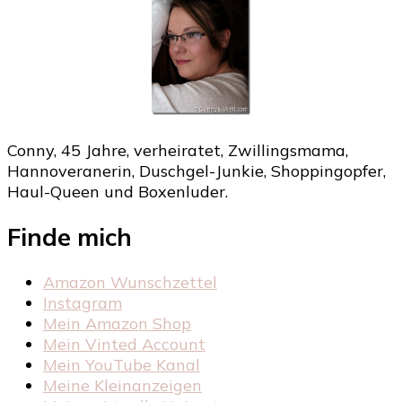
Conny, 45 Jahre, verheiratet, Zwillingsmama,
Hannoveranerin, Duschgel-Junkie, Shoppingopfer,
Haul-Queen und Boxenluder.
Finde mich
Amazon Wunschzettel
Instagram
Mein Amazon Shop
Mein Vinted Account
Mein YouTube Kanal
Meine Kleinanzeigen