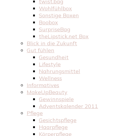
twist.bag
Wohlfühlbox
Sonstige Boxen
Boobox
SurpriseBag
theLipstick.net Box
Blick in die Zukunft
Gut fühlen
Gesundheit
Lifestyle
Nahrungsmittel
Wellness
Informatives
MakeUpBeauty
Gewinnspiele
Adventskalender 2011
Pflege
Gesichtspflege
Haarpflege
Körperpflege