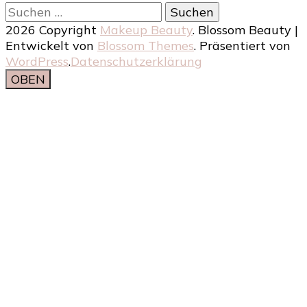
Suchen
nach:
2026 Copyright
Makeup Beauty
.
Blossom Beauty |
Entwickelt von
Blossom Themes
. Präsentiert von
WordPress
.
Datenschutzerklärung
OBEN