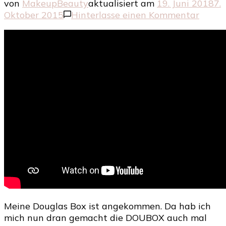
von
MakeupBeauty
aktualisiert am
19. Juni 2018
7.
zu
Oktober 2015
Hinterlasse einen Kommentar
Die
DOUB
im
Septe
Meine Douglas Box ist angekommen. Da hab ich
mich nun dran gemacht die DOUBOX auch mal