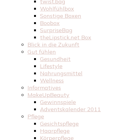
twist.bag
Wohlfühlbox
Sonstige Boxen
Boobox
SurpriseBag
theLipstick.net Box
Blick in die Zukunft
Gut fühlen
Gesundheit
Lifestyle
Nahrungsmittel
Wellness
Informatives
MakeUpBeauty
Gewinnspiele
Adventskalender 2011
Pflege
Gesichtspflege
Haarpflege
Körperpflege