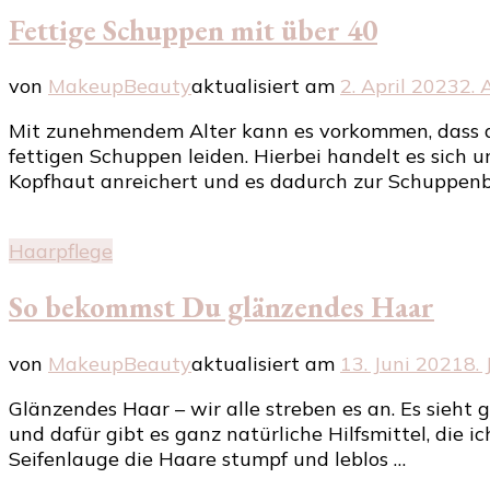
Fettige Schuppen mit über 40
von
MakeupBeauty
aktualisiert am
2. April 2023
2. 
Mit zunehmendem Alter kann es vorkommen, dass da
fettigen Schuppen leiden. Hierbei handelt es sich 
Kopfhaut anreichert und es dadurch zur Schuppen
Haarpflege
So bekommst Du glänzendes Haar
von
MakeupBeauty
aktualisiert am
13. Juni 2021
8.
Glänzendes Haar – wir alle streben es an. Es sieht
und dafür gibt es ganz natürliche Hilfsmittel, die
Seifenlauge die Haare stumpf und leblos …