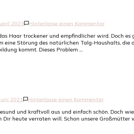
zu
April 2023
Hinterlasse einen Kommentar
Fettige
s Haar trockener und empfindlicher wird. Doch es g
Schuppen
um eine Störung des natürlichen Talg-Haushalts, die 
mit
bildung kommt. Dieses Problem …
über
40
zu
 Juni 2021
Hinterlasse einen Kommentar
So
 gesund und kraftvoll aus und einfach schön. Doch w
bekommst
 ich Dir heute verraten will. Schon unsere Großmütte
Du
glänzendes
Haar