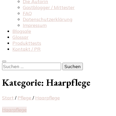
Die Autorin
Gastblogger / Mittester
FAQ
Datenschutzerklärung
Impressum
Blogsale
Glossar
Produkttests
Kontakt / PR
Suchen
nach:
Kategorie:
Haarpflege
Start
/
Pflege
/
Haarpflege
Haarpflege