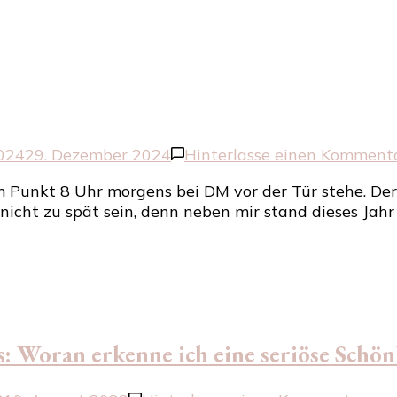
nun
als
Actionfig
024
29. Dezember 2024
Hinterlasse einen Komment
um Punkt 8 Uhr morgens bei DM vor der Tür stehe. D
nicht zu spät sein, denn neben mir stand dieses Jah
 Woran erkenne ich eine seriöse Schön