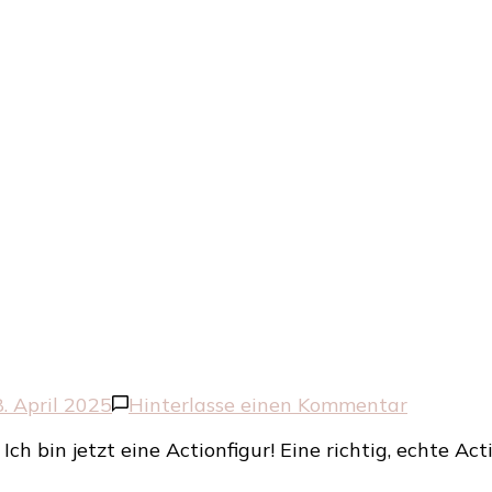
zu
8. April 2025
Hinterlasse einen Kommentar
Mich
Ich bin jetzt eine Actionfigur! Eine richtig, echte Ac
gibt
es