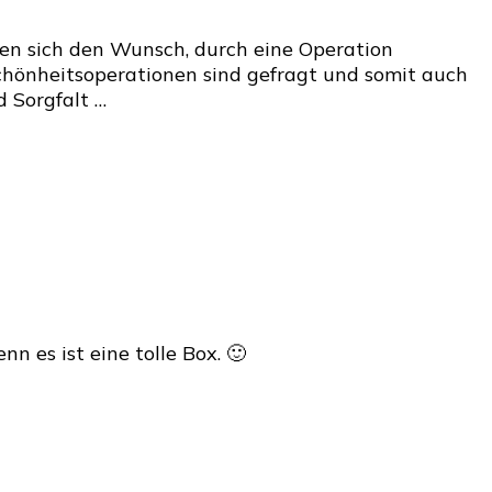
chäftemacherei
len sich den Wunsch, durch eine Operation
 Schönheitsoperationen sind gefragt und somit auch
önheits-
d Sorgfalt …
:
an
enne
e
öse
nheitsklinik?
n es ist eine tolle Box. 🙂