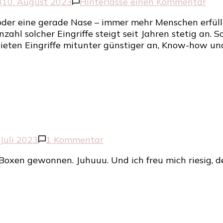
zu
3
10. August 2023
Hinterlasse einen Kommentar
Ges
e oder eine gerade Nase – immer mehr Menschen erfül
mit
zahl solcher Eingriffe steigt seit Jahren stetig an.
Sch
 bieten Eingriffe mitunter günstiger an, Know-how un
OPs
Wor
erk
ich
ein
seri
Schö
zu
 Juli 2023
1 Kommentar
Die
Boxen gewonnen. Juhuuu. Und ich freu mich riesig, den
Rossmann
Schön
für
mich
Box
Juli