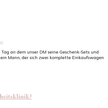
ur
zu
ar
Der
er Tag an dem unser DM seine Geschenk-Sets und
DM
r ein Mann, der sich zwei komplette Einkaufswagen
Weihnachts-
Haul
heitsklinik?