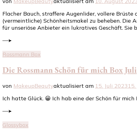
von
MakeupBeauty
aktualisiert am
10. August 202
Flacher Bauch, straffere Augenlider, vollere Brüst
(vermeintliche) Schönheitsmakel zu beheben. Die An
für unseriöse Anbieter ein lukratives Geschäft. Sie
Rossmann Box
Die Rossmann Schön für mich Box Juli
von
MakeupBeauty
aktualisiert am
15. Juli 2023
15.
Ich hatte Glück. 😀 Ich hab eine der Schön für mich 
Glossybox