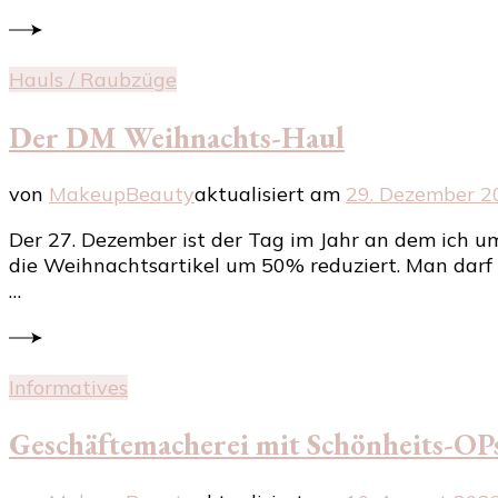
Hauls / Raubzüge
Der DM Weihnachts-Haul
von
MakeupBeauty
aktualisiert am
29. Dezember 2
Der 27. Dezember ist der Tag im Jahr an dem ich 
die Weihnachtsartikel um 50% reduziert. Man darf 
…
Informatives
Geschäftemacherei mit Schönheits-OPs: