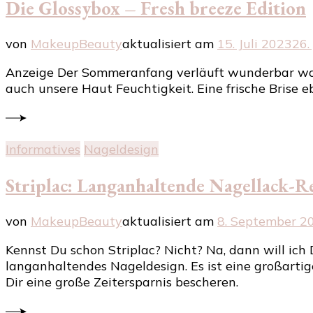
Die Glossybox – Fresh breeze Edition
von
MakeupBeauty
aktualisiert am
15. Juli 2023
26.
Anzeige Der Sommeranfang verläuft wunderbar warm
auch unsere Haut Feuchtigkeit. Eine frische Brise eb
Informatives
Nageldesign
Striplac: Langanhaltende Nagellack-R
von
MakeupBeauty
aktualisiert am
8. September 2
Kennst Du schon Striplac? Nicht? Na, dann will ich 
langanhaltendes Nageldesign. Es ist eine großartig
Dir eine große Zeitersparnis bescheren.