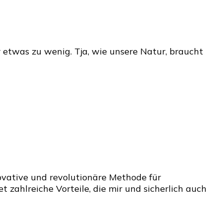
etwas zu wenig. Tja, wie unsere Natur, braucht
lac:
novative und revolutionäre Methode für
anhaltende
zahlreiche Vorteile, die mir und sicherlich auch
llack-
lution