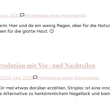
zu
 Juni 2023
Hinterlasse einen Kommentar
Die
. Hier und da ein wenig Regen, aber für die Natur 
Glossybox
en für die glatte Haut. 🙂
–
Fresh
breeze
Edition
evolution mit Vor- und Nachteilen
zu
023
30. Mai 2023
Hinterlasse einen Kommentar
Strip
Dir mal etwas darüber erzählen. Striplac ist eine in
Lang
e Alternative zu herkömmlichem Nagellack und bietet 
Nage
Revo
mit