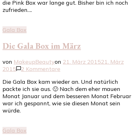
die Pink Box war lange gut. Bisher bin ich noch
April
zufrieden….
–
Die
Wedding
Gala Box
Box
Die Gala Box im März
von
MakeupBeauty
on
21. März 2015
21. März
zu
2015
2 Kommentare
Die
Die Gala Box kam wieder an. Und natürlich
Gala
packte ich sie aus. 🙂 Nach dem eher mauen
Box
Monat Januar und dem besseren Monat Februar
im
war ich gespannt, wie sie diesen Monat sein
März
würde.
Gala Box