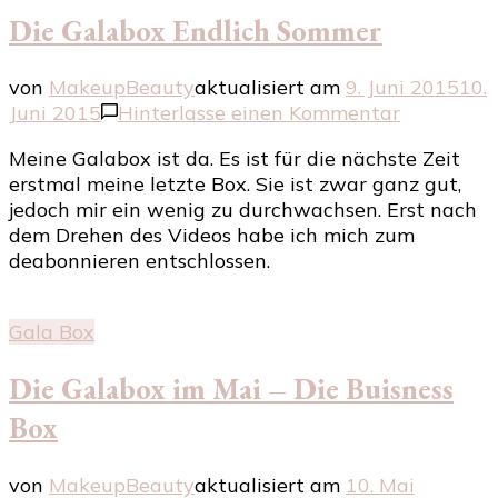
Die Galabox Endlich Sommer
von
MakeupBeauty
aktualisiert am
9. Juni 2015
10.
zu
Juni 2015
Hinterlasse einen Kommentar
Die
Meine Galabox ist da. Es ist für die nächste Zeit
Galabox
erstmal meine letzte Box. Sie ist zwar ganz gut,
Endlich
jedoch mir ein wenig zu durchwachsen. Erst nach
Sommer
dem Drehen des Videos habe ich mich zum
deabonnieren entschlossen.
Gala Box
Die Galabox im Mai – Die Buisness
Box
von
MakeupBeauty
aktualisiert am
10. Mai