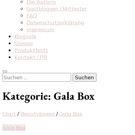
Die Autorin
Gastblogger / Mittester
FAQ
Datenschutzerklärung
Impressum
Blogsale
Glossar
Produkttests
Kontakt / PR
Suchen
nach:
Kategorie:
Gala Box
Start
/
Beautyboxen
/
Gala Box
Gala Box