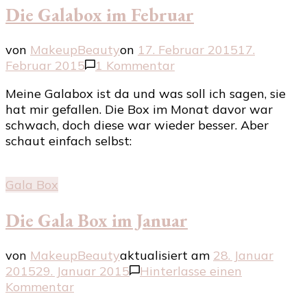
Die Galabox im Februar
von
MakeupBeauty
on
17. Februar 2015
17.
zu
Februar 2015
1 Kommentar
Die
Meine Galabox ist da und was soll ich sagen, sie
Galabox
hat mir gefallen. Die Box im Monat davor war
im
schwach, doch diese war wieder besser. Aber
Februar
schaut einfach selbst:
Gala Box
Die Gala Box im Januar
von
MakeupBeauty
aktualisiert am
28. Januar
2015
29. Januar 2015
Hinterlasse einen
zu
Kommentar
Die