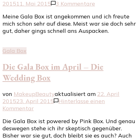
zu
2015
11. Mai 2015
3 Kommentare
Die
Meine Gala Box ist angekommen und ich freute
Galabox
mich schon sehr auf diese. Meist war sie doch sehr
im
gut, daher gings schnell ans Auspacken.
Mai
–
Die
Gala Box
Buisness
Box
Die Gala Box im April – Die
Wedding Box
von
MakeupBeauty
aktualisiert am
22. April
2015
23. April 2015
Hinterlasse einen
zu
Kommentar
Die
Die Gala Box ist powered by Pink Box. Und genau
Gala
deswegen stehe ich ihr skeptisch gegenüber.
Box
Bisher war sie gut, doch bleibt sie es auch? Auch
im