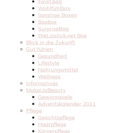
twist.bag
Wohlfühlbox
Sonstige Boxen
Boobox
SurpriseBag
theLipstick.net Box
Blick in die Zukunft
Gut fühlen
Gesundheit
Lifestyle
Nahrungsmittel
Wellness
Informatives
MakeUpBeauty
Gewinnspiele
Adventskalender 2011
Pflege
Gesichtspflege
Haarpflege
Körperpflege