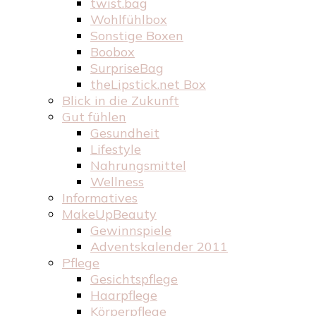
twist.bag
Wohlfühlbox
Sonstige Boxen
Boobox
SurpriseBag
theLipstick.net Box
Blick in die Zukunft
Gut fühlen
Gesundheit
Lifestyle
Nahrungsmittel
Wellness
Informatives
MakeUpBeauty
Gewinnspiele
Adventskalender 2011
Pflege
Gesichtspflege
Haarpflege
Körperpflege