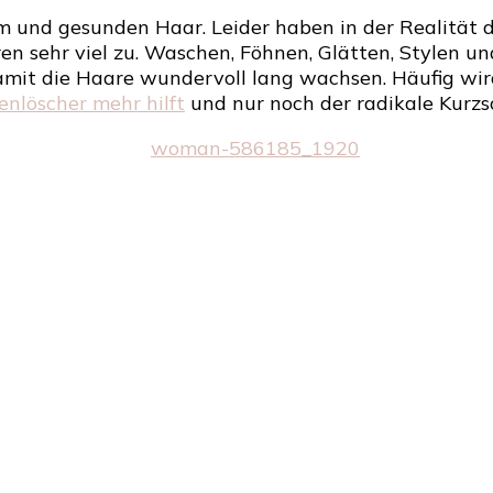
Ext
und gesunden Haar. Leider haben in der Realität d
–
 sehr viel zu. Waschen, Föhnen, Glätten, Stylen und
So
 damit die Haare wundervoll lang wachsen. Häufig wir
hat
enlöscher mehr hilft
und nur noch der radikale Kurzsc
jede
Fra
die
Haa
sch