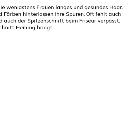
ensions
ie wenigstens Frauen langes und gesundes Haar.
 Färben hinterlassen ihre Spuren. Oft fehlt auch
d auch der Spitzenschnitt beim Friseur verpasst.
hnitt Heilung bringt.
u
re
ön