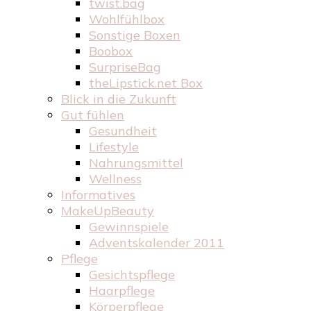
twist.bag
Wohlfühlbox
Sonstige Boxen
Boobox
SurpriseBag
theLipstick.net Box
Blick in die Zukunft
Gut fühlen
Gesundheit
Lifestyle
Nahrungsmittel
Wellness
Informatives
MakeUpBeauty
Gewinnspiele
Adventskalender 2011
Pflege
Gesichtspflege
Haarpflege
Körperpflege