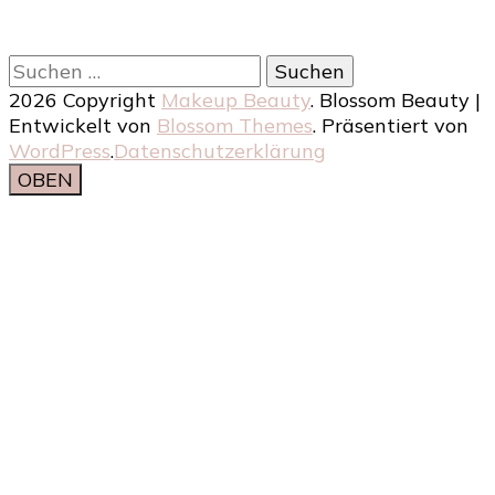
Suchen
nach:
2026 Copyright
Makeup Beauty
.
Blossom Beauty |
Entwickelt von
Blossom Themes
. Präsentiert von
WordPress
.
Datenschutzerklärung
OBEN