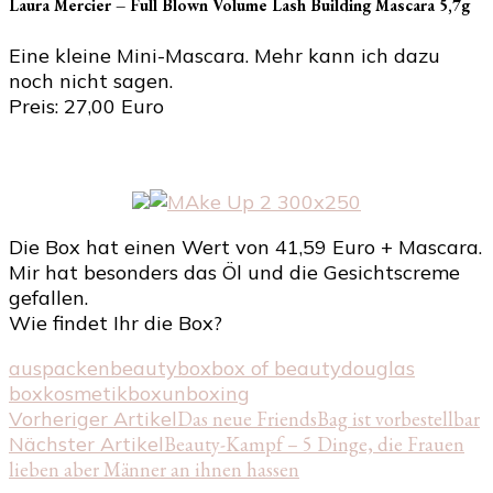
Laura Mercier – Full Blown Volume Lash Building Mascara 5,7g
Eine kleine Mini-Mascara. Mehr kann ich dazu
noch nicht sagen.
Preis: 27,00 Euro
Die Box hat einen Wert von 41,59 Euro + Mascara.
Mir hat besonders das Öl und die Gesichtscreme
gefallen.
Wie findet Ihr die Box?
auspacken
beautybox
box of beauty
douglas
box
kosmetikbox
unboxing
Beitragsnavigation
Vorheriger Artikel
Das neue FriendsBag ist vorbestellbar
Nächster Artikel
Beauty-Kampf – 5 Dinge, die Frauen
lieben aber Männer an ihnen hassen