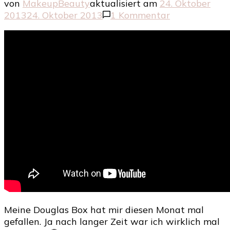
von
MakeupBeauty
aktualisiert am
24. Oktober
zu
2013
24. Oktober 2013
1 Kommentar
Die
Douglas
Box
im
Oktober
Meine Douglas Box hat mir diesen Monat mal
gefallen. Ja nach langer Zeit war ich wirklich mal