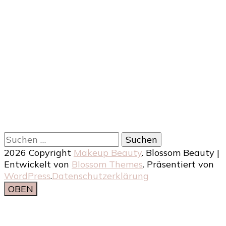
Suchen
nach:
2026 Copyright
Makeup Beauty
.
Blossom Beauty |
Entwickelt von
Blossom Themes
. Präsentiert von
WordPress
.
Datenschutzerklärung
OBEN