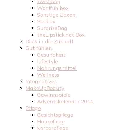
twist.bag
Wohlfühlbox
Sonstige Boxen
Boobox
SurpriseBag
theLipstick.net Box
Blick in die Zukunft
Gut fühlen
Gesundheit
Lifestyle
Nahrungsmittel
Wellness
Informatives
MakeUpBeauty
Gewinnspiele
Adventskalender 2011
Pflege
Gesichtspflege
Haarpflege
Körperpflege