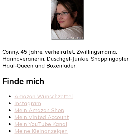
Conny, 45 Jahre, verheiratet, Zwillingsmama,
Hannoveranerin, Duschgel-Junkie, Shoppingopfer,
Haul-Queen und Boxenluder.
Finde mich
Amazon Wunschzettel
Instagram
Mein Amazon Shop
Mein Vinted Account
Mein YouTube Kanal
Meine Kleinanzeigen