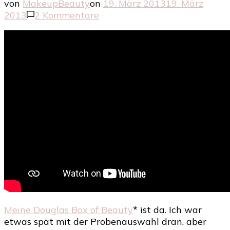
von
MakeupBeauty
on
19. März 2013
19. März
zu
2013
2 Kommentare
Douglas
Box
März
Meine Douglas Box of Beauty
* ist da. Ich war
etwas spät mit der Probenauswahl dran, aber