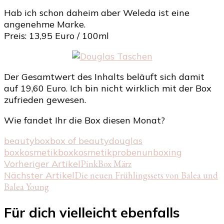
Hab ich schon daheim aber Weleda ist eine
angenehme Marke.
Preis: 13,95 Euro / 100ml
Der Gesamtwert des Inhalts beläuft sich damit
auf 19,60 Euro. Ich bin nicht wirklich mit der Box
zufrieden gewesen.
Wie fandet Ihr die Box diesen Monat?
beautybox
box of beauty
douglas
box
kosmetikbox
kosmetikproben
unboxing
Beitragsnavigation
Vorheriger Artikel
PinkBox März
Nächster Artikel
Die neuen Frühlingssets von Balea und
Balea Young
Für dich vielleicht ebenfalls