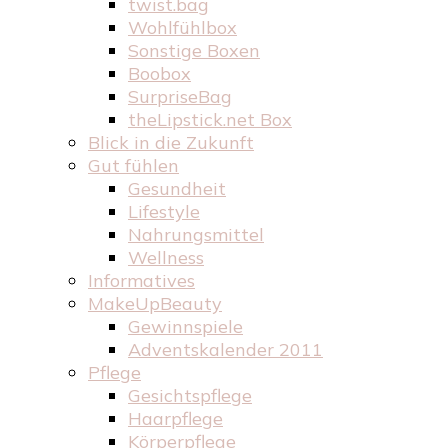
twist.bag
Wohlfühlbox
Sonstige Boxen
Boobox
SurpriseBag
theLipstick.net Box
Blick in die Zukunft
Gut fühlen
Gesundheit
Lifestyle
Nahrungsmittel
Wellness
Informatives
MakeUpBeauty
Gewinnspiele
Adventskalender 2011
Pflege
Gesichtspflege
Haarpflege
Körperpflege