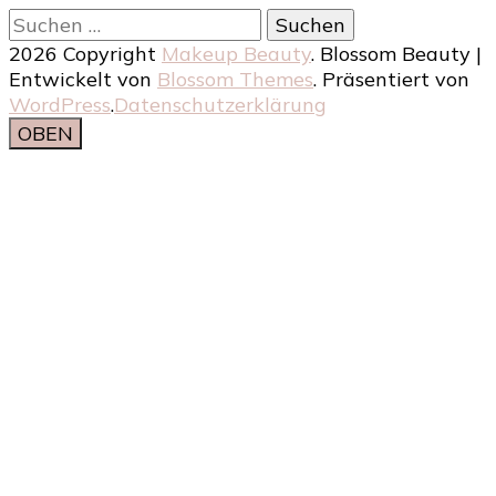
Suchen
nach:
2026 Copyright
Makeup Beauty
.
Blossom Beauty |
Entwickelt von
Blossom Themes
. Präsentiert von
WordPress
.
Datenschutzerklärung
OBEN