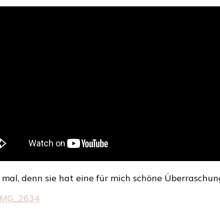
Die
Fairybox
im
Dezember
mal, denn sie hat eine für mich schöne Überraschung