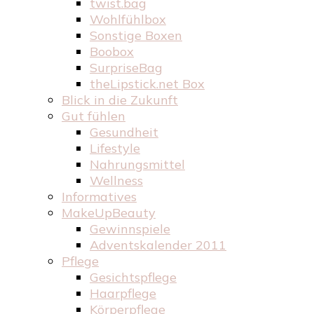
twist.bag
Wohlfühlbox
Sonstige Boxen
Boobox
SurpriseBag
theLipstick.net Box
Blick in die Zukunft
Gut fühlen
Gesundheit
Lifestyle
Nahrungsmittel
Wellness
Informatives
MakeUpBeauty
Gewinnspiele
Adventskalender 2011
Pflege
Gesichtspflege
Haarpflege
Körperpflege