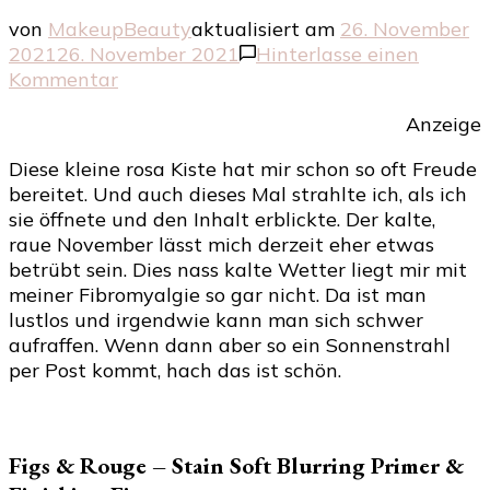
von
MakeupBeauty
aktualisiert am
26. November
2021
26. November 2021
Hinterlasse einen
zu
Kommentar
Die
Anzeige
Glossybox
Beauty
Diese kleine rosa Kiste hat mir schon so oft Freude
Desires
bereitet. Und auch dieses Mal strahlte ich, als ich
Edition
sie öffnete und den Inhalt erblickte. Der kalte,
raue November lässt mich derzeit eher etwas
betrübt sein. Dies nass kalte Wetter liegt mir mit
meiner Fibromyalgie so gar nicht. Da ist man
lustlos und irgendwie kann man sich schwer
aufraffen. Wenn dann aber so ein Sonnenstrahl
per Post kommt, hach das ist schön.
Figs & Rouge – Stain Soft Blurring Primer &