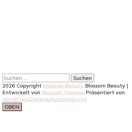
Suchen
nach:
2026 Copyright
Makeup Beauty
.
Blossom Beauty |
Entwickelt von
Blossom Themes
. Präsentiert von
WordPress
.
Datenschutzerklärung
OBEN