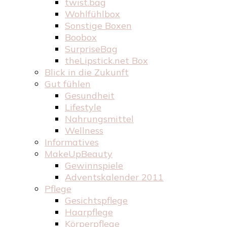
twist.bag
Wohlfühlbox
Sonstige Boxen
Boobox
SurpriseBag
theLipstick.net Box
Blick in die Zukunft
Gut fühlen
Gesundheit
Lifestyle
Nahrungsmittel
Wellness
Informatives
MakeUpBeauty
Gewinnspiele
Adventskalender 2011
Pflege
Gesichtspflege
Haarpflege
Körperpflege