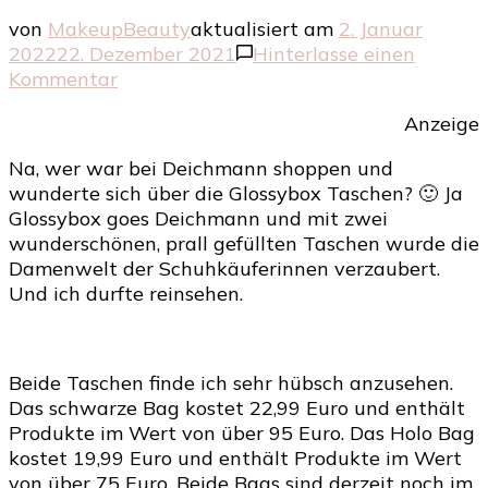
von
MakeupBeauty
aktualisiert am
2. Januar
2022
22. Dezember 2021
Hinterlasse einen
zu
Kommentar
Glossybox
Anzeige
goes
Deichmann
Na, wer war bei Deichmann shoppen und
wunderte sich über die Glossybox Taschen? 🙂 Ja
Glossybox goes Deichmann und mit zwei
wunderschönen, prall gefüllten Taschen wurde die
Damenwelt der Schuhkäuferinnen verzaubert.
Und ich durfte reinsehen.
Beide Taschen finde ich sehr hübsch anzusehen.
Das schwarze Bag kostet 22,99 Euro und enthält
Produkte im Wert von über 95 Euro. Das Holo Bag
kostet 19,99 Euro und enthält Produkte im Wert
von über 75 Euro. Beide Bags sind derzeit noch im