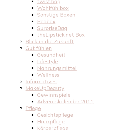
twist.bag
Wohlfühlbox
Sonstige Boxen
Boobox
SurpriseBag
theLipstick.net Box
Blick in die Zukunft
Gut fühlen
Gesundheit
Lifestyle
Nahrungsmittel
Wellness
Informatives
MakeUpBeauty
Gewinnspiele
Adventskalender 2011
Pflege
Gesichtspflege
Haarpflege
Körperpflege