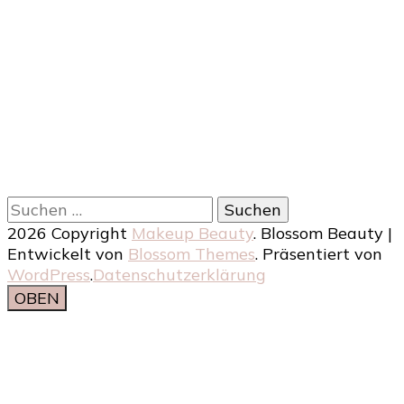
Suchen
nach:
2026 Copyright
Makeup Beauty
.
Blossom Beauty |
Entwickelt von
Blossom Themes
. Präsentiert von
WordPress
.
Datenschutzerklärung
OBEN