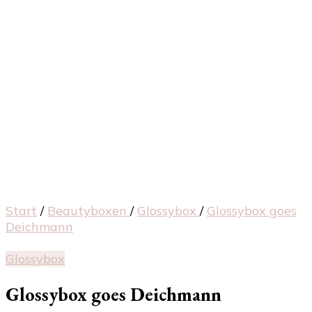
Start
/
Beautyboxen
/
Glossybox
/
Glossybox goes
Deichmann
Glossybox
Glossybox goes Deichmann