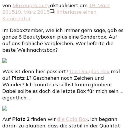
von
MakeupBeauty
aktualisiert am
19. März
2015
19. März 2015
Hinterlasse einen
zu
Kommentar
Der
Im Deboxzember, wie ich immer gern sage, gab es
Kampf
ganze 8 Beautyboxen plus eine Sonderbox. Auf
der
auf ans fröhliche Vergleichen. Wer lieferte die
Beautyboxen
beste Weihnachtsbox?
im
Dezember
Was ist denn hier passiert?
Die Douglas Box
mal
auf
Platz 1
? Geschehen noch Zeichen und
Wunder? Ich konnte es selbst kaum glauben!
Dabei sollte es doch die letzte Box für mich sein…..
eigentlich….
Auf
Platz 2
finden wir
die Gala Box
. Ich begann
daran zu glauben, dass die stabil in der Qualität