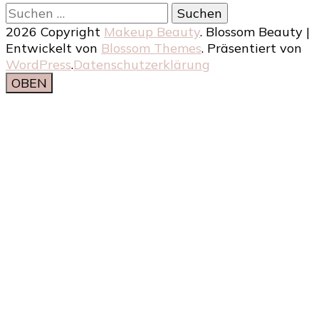
Suchen
nach:
2026 Copyright
Makeup Beauty
.
Blossom Beauty |
Entwickelt von
Blossom Themes
. Präsentiert von
WordPress
.
Datenschutzerklärung
OBEN