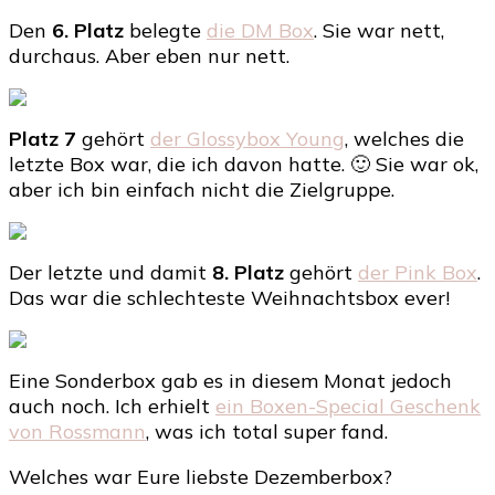
Den
6. Platz
belegte
die DM Box
. Sie war nett,
durchaus. Aber eben nur nett.
Platz 7
gehört
der Glossybox Young
, welches die
letzte Box war, die ich davon hatte. 🙂 Sie war ok,
aber ich bin einfach nicht die Zielgruppe.
Der letzte und damit
8. Platz
gehört
der Pink Box
.
Das war die schlechteste Weihnachtsbox ever!
Eine Sonderbox gab es in diesem Monat jedoch
auch noch. Ich erhielt
ein Boxen-Special Geschenk
von Rossmann
, was ich total super fand.
Welches war Eure liebste Dezemberbox?