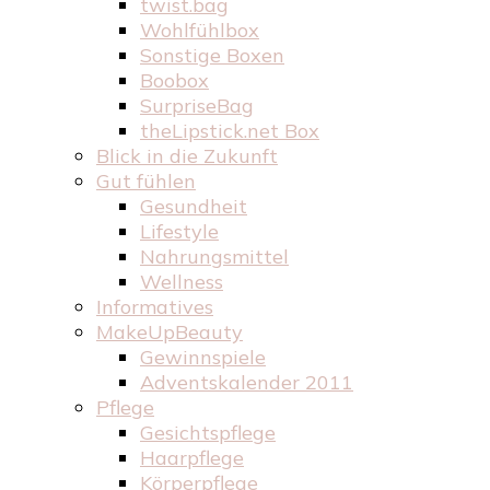
twist.bag
Wohlfühlbox
Sonstige Boxen
Boobox
SurpriseBag
theLipstick.net Box
Blick in die Zukunft
Gut fühlen
Gesundheit
Lifestyle
Nahrungsmittel
Wellness
Informatives
MakeUpBeauty
Gewinnspiele
Adventskalender 2011
Pflege
Gesichtspflege
Haarpflege
Körperpflege