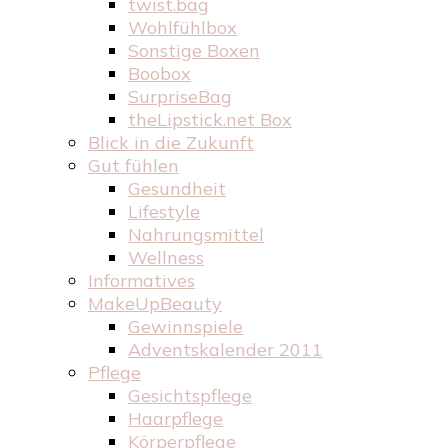
twist.bag
Wohlfühlbox
Sonstige Boxen
Boobox
SurpriseBag
theLipstick.net Box
Blick in die Zukunft
Gut fühlen
Gesundheit
Lifestyle
Nahrungsmittel
Wellness
Informatives
MakeUpBeauty
Gewinnspiele
Adventskalender 2011
Pflege
Gesichtspflege
Haarpflege
Körperpflege