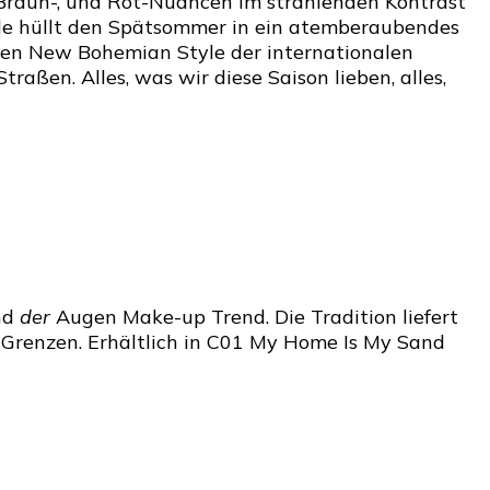
 Braun-, und Rot-Nuancen im strahlenden Kontrast
yle hüllt den Spätsommer in ein atemberaubendes
ten New Bohemian Style der internationalen
raßen. Alles, was wir diese Saison lieben, alles,
nd
der
Augen Make-up Trend. Die Tradition liefert
e Grenzen. Erhältlich in C01 My Home Is My Sand