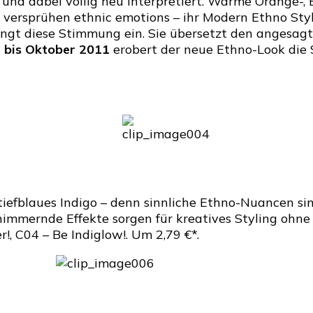
 und dabei völlig neu interpretiert. Warme Orange-,
Edition
s versprühen ethnic emotions – ihr Modern Ethno St
„Bohemia”
ngt diese Stimmung ein. Sie übersetzt den angesag
by
 bis Oktober 2011
erobert der neue Ethno-Look die St
CATRICE
iefblaues Indigo – denn sinnliche Ethno-Nuancen si
chimmernde Effekte sorgen für kreatives Styling ohn
!, C04 – Be Indiglow!. Um 2,79 €*.