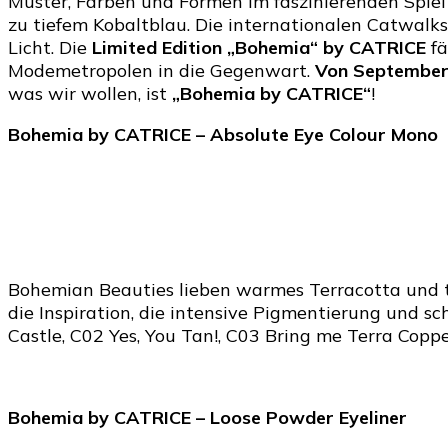
Muster, Farben und Formen im faszinierenden Spiel
zu tiefem Kobaltblau. Die internationalen Catwalk
Licht. Die
Limited Edition „Bohemia“ by CATRICE
fä
Modemetropolen in die Gegenwart.
Von September
was wir wollen, ist
„Bohemia by CATRICE“
!
Bohemia by CATRICE –
Absolute Eye Colour Mono
Bohemian Beauties lieben warmes Terracotta und t
die Inspiration, die intensive Pigmentierung und s
Castle, C02 Yes, You Tan!, C03 Bring me Terra Copper
Bohemia by CATRICE –
Loose Powder Eyeliner