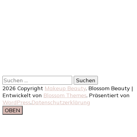
Suchen
nach:
2026 Copyright
Makeup Beauty
.
Blossom Beauty |
Entwickelt von
Blossom Themes
. Präsentiert von
WordPress
.
Datenschutzerklärung
OBEN