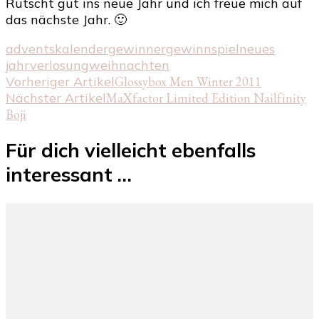
Rutscht gut ins neue Jahr und ich freue mich auf
das nächste Jahr. 🙂
adventskalender
gewinner
gewinnspiel
neues
jahr
verlosung
weihnachten
Beitragsnavigation
Vorheriger Artikel
Glossybox Men Winter 2011
Nächster Artikel
MaXfactor Limited Edition Nailfinity
Boji
Für dich vielleicht ebenfalls
interessant …