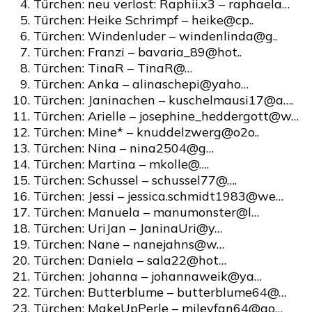
Türchen: neu verlost: Raphii.x3 – raphaela…
Türchen: Heike Schrimpf – heike@cp..
Türchen: Windenluder – windenlinda@g..
Türchen: Franzi – bavaria_89@hot..
Türchen: TinaR – TinaR@…
Türchen: Anka – alinaschepi@yaho…
Türchen: Janinachen – kuschelmausi17@a….
Türchen: Arielle – josephine_heddergott@w…
Türchen: Mine* – knuddelzwerg@o2o..
Türchen: Nina – nina2504@g…
Türchen: Martina – mkolle@….
Türchen: Schussel – schussel77@….
Türchen: Jessi – jessica.schmidt1983@we…
Türchen: Manuela – manumonster@l…
Türchen: UriJan – JaninaUri@y…
Türchen: Nane – nanejahns@w…
Türchen: Daniela – sala22@hot…
Türchen: Johanna – johannaweik@ya…
Türchen: Butterblume – butterblume64@…
Türchen: MakeUpPerle – mileyfan64@go…