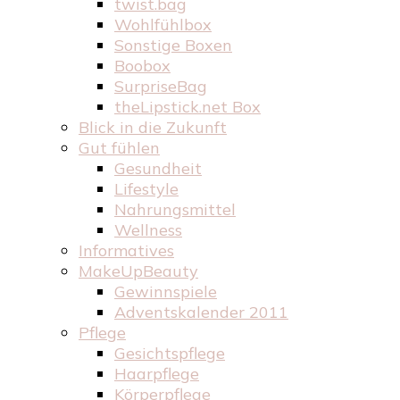
twist.bag
Wohlfühlbox
Sonstige Boxen
Boobox
SurpriseBag
theLipstick.net Box
Blick in die Zukunft
Gut fühlen
Gesundheit
Lifestyle
Nahrungsmittel
Wellness
Informatives
MakeUpBeauty
Gewinnspiele
Adventskalender 2011
Pflege
Gesichtspflege
Haarpflege
Körperpflege