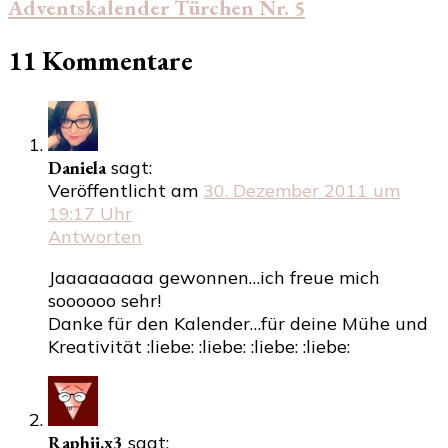
Adventskalender Türchen Nr. 5
11 Kommentare
Daniela
sagt:
Veröffentlicht am
30. Dezember 2011 um
19:17 Uhr
Antworten
Jaaaaaaaaa gewonnen…ich freue mich
soooooo sehr!
Danke für den Kalender…für deine Mühe und
Kreativität :liebe: :liebe: :liebe: :liebe:
Raphii.x3
sagt: