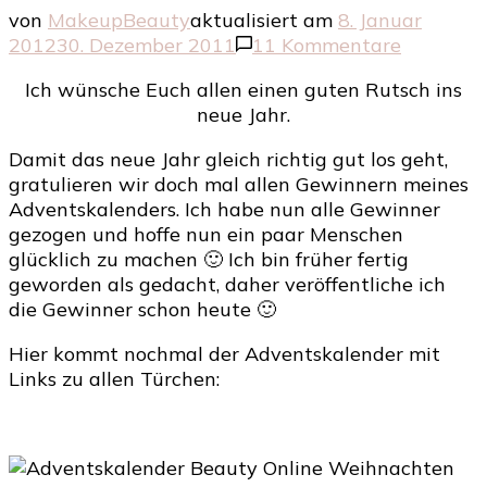
von
MakeupBeauty
aktualisiert am
8. Januar
zu
2012
30. Dezember 2011
11 Kommentare
Herzlich
Ich wünsche Euch allen einen guten Rutsch ins
Glückwu
neue Jahr.
an
alle
Damit das neue Jahr gleich richtig gut los geht,
Gewinne
gratulieren wir doch mal allen Gewinnern meines
Adventskalenders. Ich habe nun alle Gewinner
gezogen und hoffe nun ein paar Menschen
glücklich zu machen 🙂 Ich bin früher fertig
geworden als gedacht, daher veröffentliche ich
die Gewinner schon heute 🙂
Hier kommt nochmal der Adventskalender mit
Links zu allen Türchen: