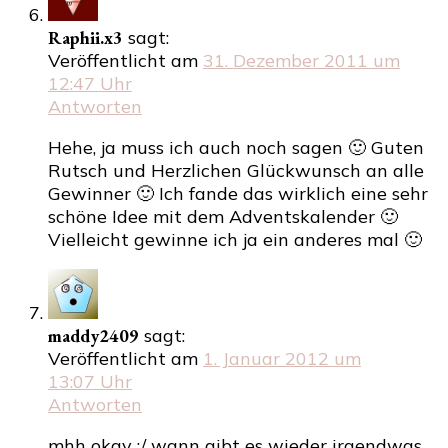
Raphii.x3
sagt:
Veröffentlicht am
31. Dezember 2011 um
12:47 Uhr
Antworten
Hehe, ja muss ich auch noch sagen 🙂 Guten
Rutsch und Herzlichen Glückwunsch an alle
Gewinner 🙂 Ich fande das wirklich eine sehr
schöne Idee mit dem Adventskalender 🙂
Vielleicht gewinne ich ja ein anderes mal 🙂
maddy2409
sagt:
Veröffentlicht am
1. Januar 2012 um
13:07 Uhr
Antworten
mhh okay :/ wann gibt es wieder irgendwas