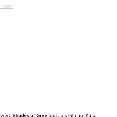
Gewinne
ein
Beautypaket
für
ein
Treffen
mit
Mr.
Grey
oweit:
Shades of Grey
läuft als Film im Kino.