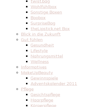
twist.bag
Wohlfühlbox
Sonstige Boxen
Boobox
SurpriseBag
theLipstick.net Box
Blick in die Zukunft
Gut fühlen
Gesundheit
Lifestyle
Nahrungsmittel
Wellness
Informatives
MakeUpBeauty
Gewinnspiele
Adventskalender 2011
Pflege
Gesichtspflege
Haarpflege
Körperpflege