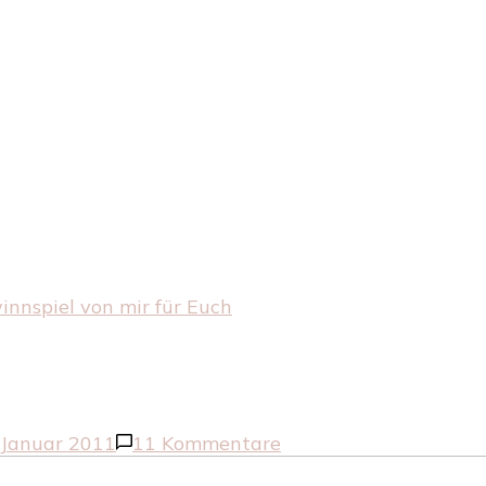
innspiel von mir für Euch
zu
 Januar 2011
11 Kommentare
Kleines