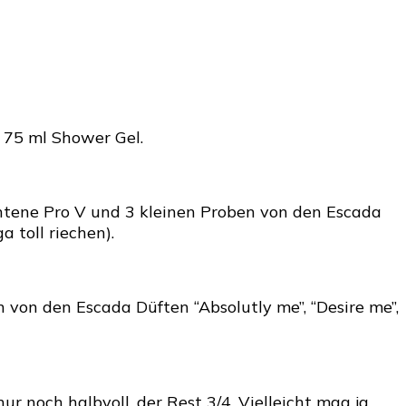
d 75 ml Shower Gel.
antene Pro V und 3 kleinen Proben von den Escada
a toll riechen).
 von den Escada Düften “Absolutly me”, “Desire me”,
 nur noch halbvoll, der Rest 3/4. Vielleicht mag ja