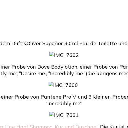
dem Duft s.Oliver Superior 30 ml Eau de Toilette un
 einer Probe von Dove Bodylotion, einer Probe von P
ly me”, “Desire me”, “Incredibly me” (die übrigens meg
 einer Probe von Pantene Pro V und 3 kleinen Proben
“Incredibly me”.
 Line Hanf Shampoo, Kur und Duschgel
. Die Kur ist