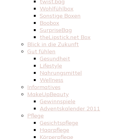
twist.bag
Wohlfühlbox
Sonstige Boxen
Boobox
SurpriseBag
theLipstick.net Box
Blick in die Zukunft
Gut fühlen
Gesundheit
Lifestyle
Nahrungsmittel
Wellness
Informatives
MakeUpBeauty
Gewinnspiele
Adventskalender 2011
Pflege
Gesichtspflege
Haarpflege
Körperpflege