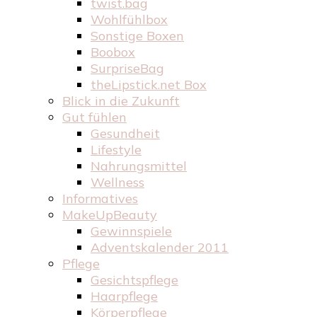
twist.bag
Wohlfühlbox
Sonstige Boxen
Boobox
SurpriseBag
theLipstick.net Box
Blick in die Zukunft
Gut fühlen
Gesundheit
Lifestyle
Nahrungsmittel
Wellness
Informatives
MakeUpBeauty
Gewinnspiele
Adventskalender 2011
Pflege
Gesichtspflege
Haarpflege
Körperpflege