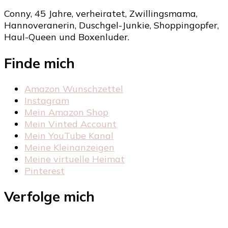
Conny, 45 Jahre, verheiratet, Zwillingsmama,
Hannoveranerin, Duschgel-Junkie, Shoppingopfer,
Haul-Queen und Boxenluder.
Finde mich
Amazon Wunschzettel
Instagram
Mein Amazon Shop
Mein Vinted Account
Mein YouTube Kanal
Meine Kleinanzeigen
Meine virtuelle Heimat
Pinterest
Verfolge mich