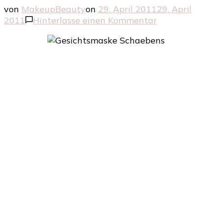
von
MakeupBeauty
on
29. April 2011
29. April
zu
2011
Hinterlasse einen Kommentar
Beruhigungsm
von
Schaebens
Anti-
Stress
Gesichtsmaske