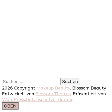
Suchen
nach:
2026 Copyright
Makeup Beauty
.
Blossom Beauty |
Entwickelt von
Blossom Themes
. Präsentiert von
WordPress
.
Datenschutzerklärung
OBEN