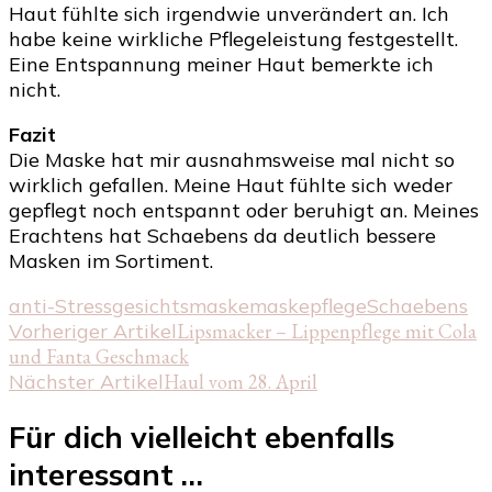
Haut fühlte sich irgendwie unverändert an. Ich
habe keine wirkliche Pflegeleistung festgestellt.
Eine Entspannung meiner Haut bemerkte ich
nicht.
Fazit
Die Maske hat mir ausnahmsweise mal nicht so
wirklich gefallen. Meine Haut fühlte sich weder
gepflegt noch entspannt oder beruhigt an. Meines
Erachtens hat Schaebens da deutlich bessere
Masken im Sortiment.
anti-Stress
gesichtsmaske
maske
pflege
Schaebens
Beitragsnavigation
Vorheriger Artikel
Lipsmacker – Lippenpflege mit Cola
und Fanta Geschmack
Nächster Artikel
Haul vom 28. April
Für dich vielleicht ebenfalls
interessant …