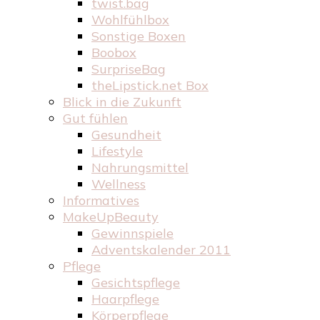
twist.bag
Wohlfühlbox
Sonstige Boxen
Boobox
SurpriseBag
theLipstick.net Box
Blick in die Zukunft
Gut fühlen
Gesundheit
Lifestyle
Nahrungsmittel
Wellness
Informatives
MakeUpBeauty
Gewinnspiele
Adventskalender 2011
Pflege
Gesichtspflege
Haarpflege
Körperpflege