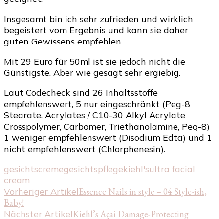
Insgesamt bin ich sehr zufrieden und wirklich
begeistert vom Ergebnis und kann sie daher
guten Gewissens empfehlen.
Mit 29 Euro für 50ml ist sie jedoch nicht die
Günstigste. Aber wie gesagt sehr ergiebig.
Laut Codecheck sind 26 Inhaltsstoffe
empfehlenswert, 5 nur eingeschränkt (Peg-8
Stearate, Acrylates / C10-30 Alkyl Acrylate
Crosspolymer, Carbomer, Triethanolamine, Peg-8)
1 weniger empfehlenswert (Disodium Edta) und 1
nicht empfehlenswert (Chlorphenesin).
gesichtscreme
gesichtspflege
kiehl's
ultra facial
cream
Beitragsnavigation
Vorheriger Artikel
Essence Nails in style – 04 Style-ish,
Baby!
Nächster Artikel
Kiehl’s Açai Damage-Protecting