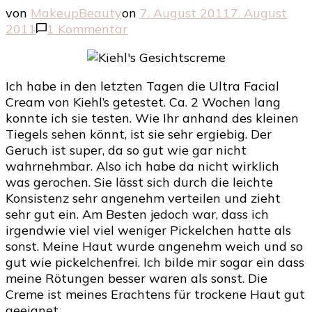
von
MakeupBeauty
on
7. August 2011
7. August
zu
2011
1 Kommentar
Kiehl’s
Ultra
Facial
Ich habe in den letzten Tagen die Ultra Facial
Cream
Cream von Kiehl’s getestet. Ca. 2 Wochen lang
–
konnte ich sie testen. Wie Ihr anhand des kleinen
Gesichtscreme
Tiegels sehen könnt, ist sie sehr ergiebig. Der
Geruch ist super, da so gut wie gar nicht
wahrnehmbar. Also ich habe da nicht wirklich
was gerochen. Sie lässt sich durch die leichte
Konsistenz sehr angenehm verteilen und zieht
sehr gut ein. Am Besten jedoch war, dass ich
irgendwie viel viel weniger Pickelchen hatte als
sonst. Meine Haut wurde angenehm weich und so
gut wie pickelchenfrei. Ich bilde mir sogar ein dass
meine Rötungen besser waren als sonst. Die
Creme ist meines Erachtens für trockene Haut gut
geeignet.