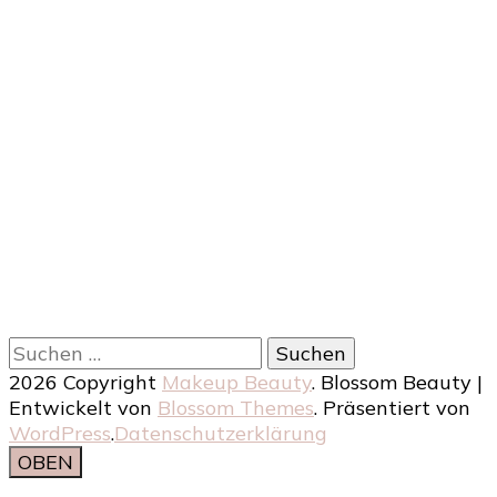
Suchen
nach:
2026 Copyright
Makeup Beauty
.
Blossom Beauty |
Entwickelt von
Blossom Themes
. Präsentiert von
WordPress
.
Datenschutzerklärung
OBEN