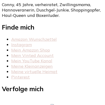
Conny, 45 Jahre, verheiratet, Zwillingsmama,
Hannoveranerin, Duschgel-Junkie, Shoppingopfer,
Haul-Queen und Boxenluder.
Finde mich
Amazon Wunschzettel
Instagram
Mein Amazon Shop
Mein Vinted Account
Mein YouTube Kanal
Meine Kleinanzeigen
Meine virtuelle Heimat
Pinterest
Verfolge mich