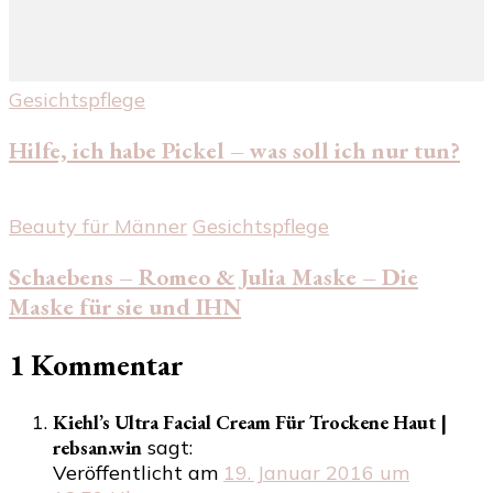
Gesichtspflege
Hilfe, ich habe Pickel – was soll ich nur tun?
Beauty für Männer
Gesichtspflege
Schaebens – Romeo & Julia Maske – Die
Maske für sie und IHN
1 Kommentar
Kiehl’s Ultra Facial Cream Für Trockene Haut |
rebsan.win
sagt:
Veröffentlicht am
19. Januar 2016 um