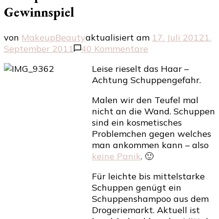
Gewinnspiel
von
MakeupBeauty
aktualisiert am
17. Juli 2012
1.
zu
September 2011
40 Kommentare
head
Leise rieselt das Haar –
&
Achtung Schuppengefahr.
shoulders
–
Malen wir den Teufel mal
Anti-
nicht an die Wand. Schuppen
Schuppen
sind ein kosmetisches
Shampoo
Problemchen gegen welches
–
man ankommen kann – also
fresh
keine Panik
. 🙂
boost
mit
Für leichte bis mittelstarke
Gewinnspiel
Schuppen genügt ein
Schuppenshampoo aus dem
Drogeriemarkt. Aktuell ist