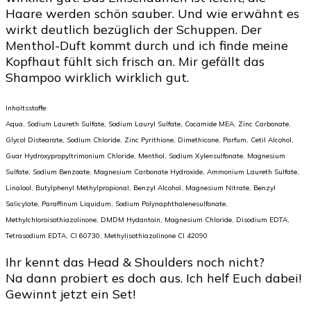
Haare werden schön sauber. Und wie erwähnt es
wirkt deutlich bezüglich der Schuppen. Der
Menthol-Duft kommt durch und ich finde meine
Kopfhaut fühlt sich frisch an. Mir gefällt das
Shampoo wirklich wirklich gut.
Inhaltsstoffe:
Aqua, Sodium Laureth Sulfate, Sodium Lauryl Sulfate, Cocamide MEA, Zinc Carbonate,
Glycol Distearate, Sodium Chloride, Zinc Pyrithione, Dimethicone, Parfum, Cetil Alcohol,
Guar Hydroxypropyltrimonium Chloride, Menthol, Sodium Xylensulfonate, Magnesium
Sulfate, Sodium Benzoate, Magnesium Carbonate Hydroxide, Ammonium Laureth Sulfate,
Linalool, Butylphenyl Methylpropional, Benzyl Alcohol, Magnesium Nitrate, Benzyl
Salicylate, Paraffinum Liquidum, Sodium Polynaphthalenesulfonate,
Methylchloroisothiazolinone, DMDM Hydantoin, Magnesium Chloride, Disodium EDTA,
Tetrasodium EDTA, CI 60730, Methylisothiazolinone CI 42090
Ihr kennt das Head & Shoulders noch nicht?
Na dann probiert es doch aus. Ich helf Euch dabei!
Gewinnt jetzt ein Set!