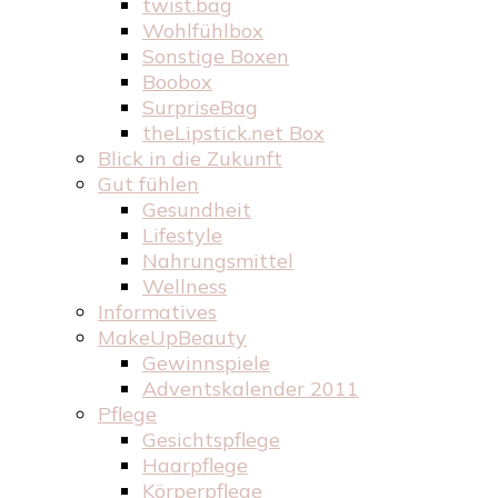
twist.bag
Wohlfühlbox
Sonstige Boxen
Boobox
SurpriseBag
theLipstick.net Box
Blick in die Zukunft
Gut fühlen
Gesundheit
Lifestyle
Nahrungsmittel
Wellness
Informatives
MakeUpBeauty
Gewinnspiele
Adventskalender 2011
Pflege
Gesichtspflege
Haarpflege
Körperpflege