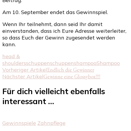
Beitrag.
Am 10. September endet das Gewinnspiel.
Wenn Ihr teilnehmt, dann seid Ihr damit
einverstanden, dass ich Eure Adresse weiterleiter,
so dass Euch der Gewinn zugesendet werden
kann.
head &
shoulders
schuppen
schuppenshampoo
Shampoo
Beitragsnavigation
Vorheriger Artikel
Endlich die Gewinner
Nächster Artikel
Gewinne eine Glossybox!!!!
Für dich vielleicht ebenfalls
interessant …
Gewinnspiele
Zahnpflege