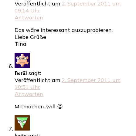
Veröffentlicht am
2. September 2011 um
09:14 Uhr
Antworten
Das wäre interessant auszuprobieren.
Liebe Grüße
Tina
Betül
sagt:
Veröffentlicht am
2. September 2011 um
10:51 Uhr
Antworten
Mitmachen-will 😉
katie
sagt: