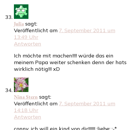
Julia
sagt:
Veröffentlicht am
7. September 2011 um
13:49 Uhr
Antworten
Ich möchte mit machen!!!! würde das ein
meinem Papa weiter schenken denn der hats
wirklich nötig!!! xD
Nina Stern
sagt:
Veröffentlicht am
7. September 2011 um
14:18 Uhr
Antworten
conny, ich will ein kind von dir!!!!!! :liebe: :-*