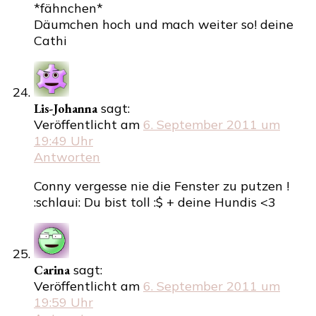
*fähnchen*
Däumchen hoch und mach weiter so! deine
Cathi
Lis-Johanna
sagt:
Veröffentlicht am
6. September 2011 um
19:49 Uhr
Antworten
Conny vergesse nie die Fenster zu putzen !
:schlaui: Du bist toll :$ + deine Hundis <3
Carina
sagt:
Veröffentlicht am
6. September 2011 um
19:59 Uhr