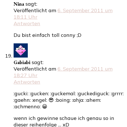
Nina
sagt:
Veröffentlicht am
6. September 2011 um
18:11 Uhr
Antworten
Du bist einfach toll conny ;D
Gabiabi
sagt:
Veröffentlicht am
6. September 2011 um
18:27 Uhr
Antworten
:gucki: :gucken: :guckemal: :guckediguck: :grrrr:
:gaehn: :engel: 😎 :boing: :ahja: :ahem:
:achmenno: 😀
wenn ich gewinne schaue ich genau so in
dieser reihenfolge … xD