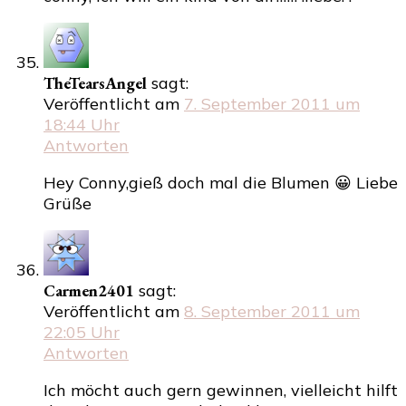
TheTearsAngel
sagt:
Veröffentlicht am
7. September 2011 um
18:44 Uhr
Antworten
Hey Conny,gieß doch mal die Blumen 😀 Liebe
Grüße
Carmen2401
sagt:
Veröffentlicht am
8. September 2011 um
22:05 Uhr
Antworten
Ich möcht auch gern gewinnen, vielleicht hilft