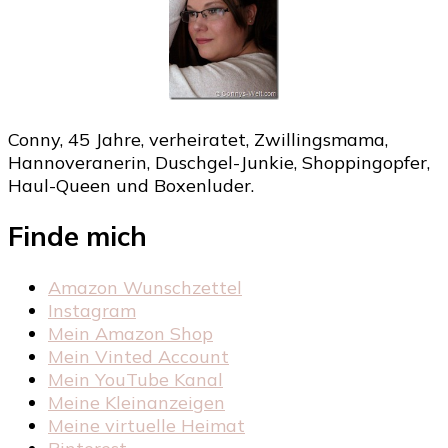
Conny, 45 Jahre, verheiratet, Zwillingsmama,
Hannoveranerin, Duschgel-Junkie, Shoppingopfer,
Haul-Queen und Boxenluder.
Finde mich
Amazon Wunschzettel
Instagram
Mein Amazon Shop
Mein Vinted Account
Mein YouTube Kanal
Meine Kleinanzeigen
Meine virtuelle Heimat