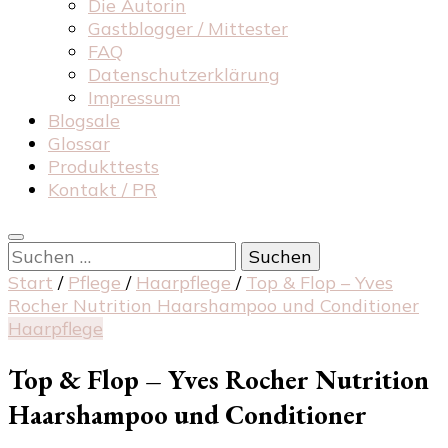
Die Autorin
Gastblogger / Mittester
FAQ
Datenschutzerklärung
Impressum
Blogsale
Glossar
Produkttests
Kontakt / PR
Suchen
nach:
Start
/
Pflege
/
Haarpflege
/
Top & Flop – Yves
Rocher Nutrition Haarshampoo und Conditioner
Haarpflege
Top & Flop – Yves Rocher Nutrition
Haarshampoo und Conditioner