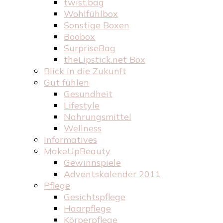
twist.bag
Wohlfühlbox
Sonstige Boxen
Boobox
SurpriseBag
theLipstick.net Box
Blick in die Zukunft
Gut fühlen
Gesundheit
Lifestyle
Nahrungsmittel
Wellness
Informatives
MakeUpBeauty
Gewinnspiele
Adventskalender 2011
Pflege
Gesichtspflege
Haarpflege
Körperpflege