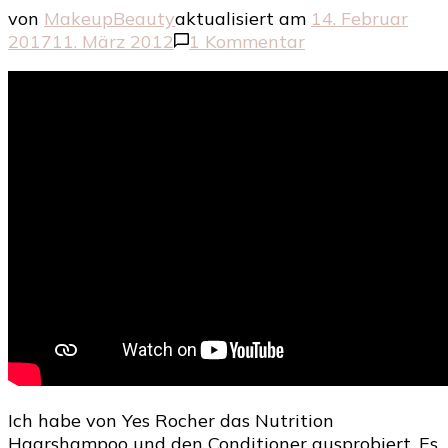
von
MakeupBeauty
aktualisiert am
14. Februar
zu
2017
11. März 2012
1 Kommentar
Top
&
Flop
–
Yves
Rocher
Nutrition
Haarshampoo
und
Conditioner
Ich habe von Yes Rocher das Nutrition
Haarshampoo und den Conditioner ausprobiert. Es