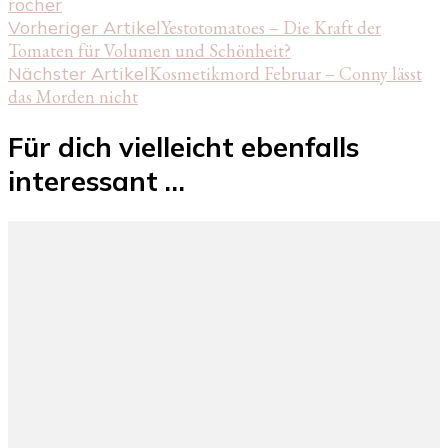
rocher
Beitragsnavigation
Vorheriger Artikel
Yestotomatoes – Die Kraft der
Tomaten für Volumen und Schönheit?
Nächster Artikel
Kosmetikmord Februar – Conny lässt
das Morden nicht
Für dich vielleicht ebenfalls
interessant …