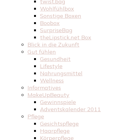
twist.bag
Wohlfühlbox
Sonstige Boxen
Boobox
SurpriseBag
theLipstick.net Box
Blick in die Zukunft
Gut fühlen
Gesundheit
Lifestyle
Nahrungsmittel
Wellness
Informatives
MakeUpBeauty
Gewinnspiele
Adventskalender 2011
Pflege
Gesichtspflege
Haarpflege
Körperpflege