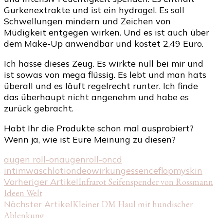
Gurkenextrakte und ist ein hydrogel. Es soll
Schwellungen mindern und Zeichen von
Müdigkeit entgegen wirken. Und es ist auch über
dem Make-Up anwendbar und kostet 2,49 Euro.
Ich hasse dieses Zeug. Es wirkte null bei mir und
ist sowas von mega flüssig. Es lebt und man hats
überall und es läuft regelrecht runter. Ich finde
das überhaupt nicht angenehm und habe es
zurück gebracht.
Habt Ihr die Produkte schon mal ausprobiert?
Wenn ja, wie ist Eure Meinung zu diesen?
augen roll-on
augenroll-on
cd
intimwaschlotion
deowirkung
essence
flop
myskin
Beitragsnavigation
Vorheriger Artikel
Infrarot Seifenspender von Rossmann
Ideen Welt
Nächster Artikel
Kleiner DM Haul mit hundischer
Ablenkung