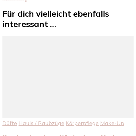
Für dich vielleicht ebenfalls
interessant …
Düfte
Hauls / Raubzüge
Körperpflege
Make-Up