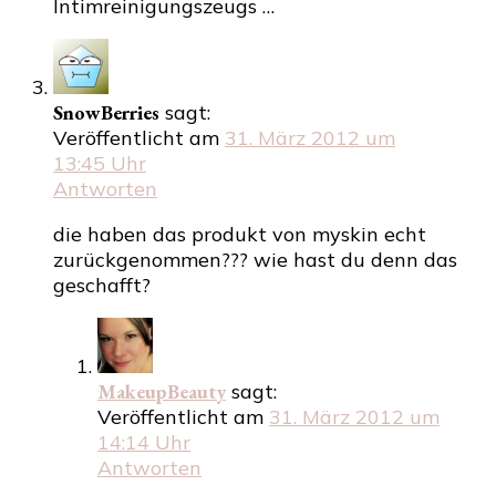
Intimreinigungszeugs …
SnowBerries
sagt:
Veröffentlicht am
31. März 2012 um
13:45 Uhr
Antworten
die haben das produkt von myskin echt
zurückgenommen??? wie hast du denn das
geschafft?
MakeupBeauty
sagt:
Veröffentlicht am
31. März 2012 um
14:14 Uhr
Antworten