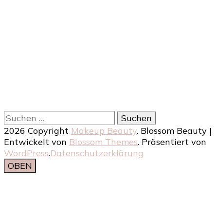
Suchen
nach:
2026 Copyright
Makeup Beauty
.
Blossom Beauty |
Entwickelt von
Blossom Themes
. Präsentiert von
WordPress
.
Datenschutzerklärung
OBEN