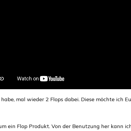
Flops
–
Neutrogena
Gesichtswasser
und
CD
Kirschblüte
weißer
Tee
Duschgel
 habe, mal wieder 2 Flops dabei. Diese möchte ich E
 um ein Flop Produkt. Von der Benutzung her kann ich