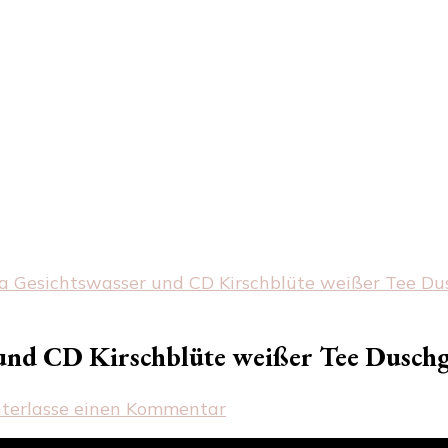
a Gesichtswasser und CD Kirschblüte weißer Tee Du
 und CD Kirschblüte weißer Tee Duschg
zu
nterlasse einen Kommentar
2