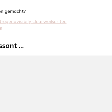
ten gemacht?
trogena
visibily clear
weißer tee
ug
essant …