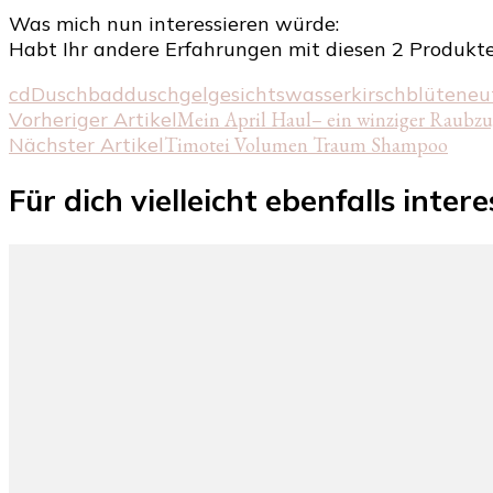
Was mich nun interessieren würde:
Habt Ihr andere Erfahrungen mit diesen 2 Produk
cd
Duschbad
duschgel
gesichtswasser
kirschblüte
neu
Beitragsnavigation
Vorheriger Artikel
Mein April Haul– ein winziger Raubz
Nächster Artikel
Timotei Volumen Traum Shampoo
Für dich vielleicht ebenfalls inter