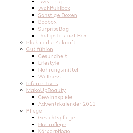
twist.bag
Wohlfühlbox
Sonstige Boxen
Boobox
SurpriseBag
theLipstick.net Box
Blick in die Zukunft
Gut fühlen
Gesundheit
Lifestyle
Nahrungsmittel
Wellness
Informatives
MakeUpBeauty
Gewinnspiele
Adventskalender 2011
Pflege
Gesichtspflege
Haarpflege
Körperpflege