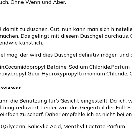
 auch. Ohne Wenn und Aber.
paß damit zu duschen. Gut, nun kann man sich hinst
r machen. Das gelingt mit diesem Duschgel durchaus.
endwie künstlich.
l mag, der wird dies Duschgel definitiv mögen und d
n,Cocamidopropyl Betaine, Sodium Chloride,Parfum, 
ydroxypropyl Guar Hydroxypropyltrimonium Chloride, 
tswasser
nn die Benutzung für’s Gesicht eingestellt. Da ich, w
ldung reduziert. Leider war das Gegenteil der Fall.
infach zu scharf. Daher empfehle ich es nicht bei e
,Glycerin, Salicylic Acid, Menthyl Lactate,Parfum