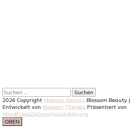
Suchen
nach:
2026 Copyright
Makeup Beauty
.
Blossom Beauty |
Entwickelt von
Blossom Themes
. Präsentiert von
WordPress
.
Datenschutzerklärung
OBEN