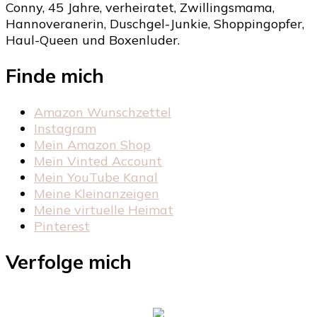
Conny, 45 Jahre, verheiratet, Zwillingsmama,
Hannoveranerin, Duschgel-Junkie, Shoppingopfer,
Haul-Queen und Boxenluder.
Finde mich
Amazon Wunschzettel
Instagram
Mein Amazon Shop
Mein Vinted Account
Mein YouTube Kanal
Meine Kleinanzeigen
Meine virtuelle Heimat
Pinterest
Verfolge mich