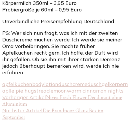
Körpermilch 350ml – 3,95 Euro
Probiergröße je 60ml – 0,95 Euro
Unverbindliche Preisempfehlung Deutschland
PS: Wer sich nun fragt, was ich mit der zweiten
Duschcreme machen werde: Ich werde sie meiner
Oma vorbeibringen. Sie mochte früher
Apfelkuchen recht gern. Ich hoffe, der Duft wird
ihr gefallen. Ob sie ihn mit ihrer starken Demenz
jedoch überhaupt bemerken wird, werde ich nie
erfahren.
apfelkuchen
bodylotion
duschcreme
duschgel
körperm
aplle pie hugs
treaclemoon
warm cinnamon nights
Beitragsnavigation
Vorheriger Artikel
Nivea Fresh Flower Deodorant ohne
Aluminium
Nächster Artikel
Die Brandnooz Glanz Box im
September