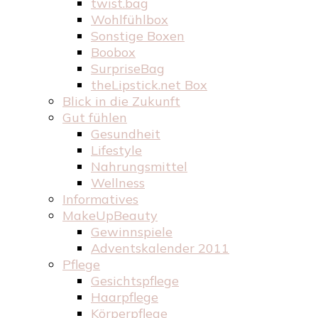
twist.bag
Wohlfühlbox
Sonstige Boxen
Boobox
SurpriseBag
theLipstick.net Box
Blick in die Zukunft
Gut fühlen
Gesundheit
Lifestyle
Nahrungsmittel
Wellness
Informatives
MakeUpBeauty
Gewinnspiele
Adventskalender 2011
Pflege
Gesichtspflege
Haarpflege
Körperpflege