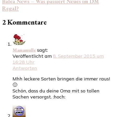
Balea News – Was passiert Neues im DM
Regal?
2 Kommentare
Mamamulle
sagt:
Veröffentlicht am
8. September 2015 um
16:28 Uhr
Antworten
Mhh leckere Sorten bringen die immer raus!
🙂
Schön, dass du deine Oma mit so tollen
Sachen versorgst. :hoch: