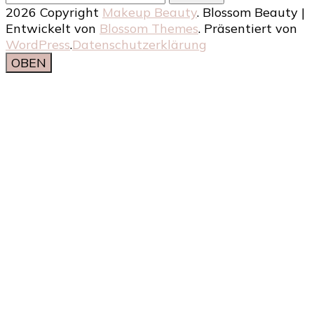
nach:
2026 Copyright
Makeup Beauty
.
Blossom Beauty |
Entwickelt von
Blossom Themes
. Präsentiert von
WordPress
.
Datenschutzerklärung
OBEN