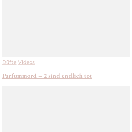
Düfte
Videos
Parfummord – 2 sind endlich tot