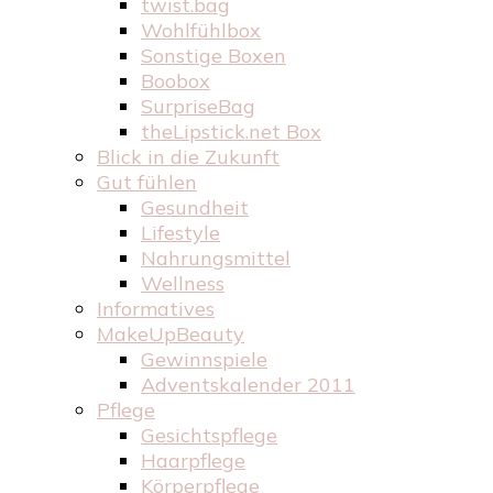
twist.bag
Wohlfühlbox
Sonstige Boxen
Boobox
SurpriseBag
theLipstick.net Box
Blick in die Zukunft
Gut fühlen
Gesundheit
Lifestyle
Nahrungsmittel
Wellness
Informatives
MakeUpBeauty
Gewinnspiele
Adventskalender 2011
Pflege
Gesichtspflege
Haarpflege
Körperpflege