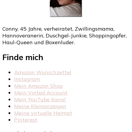
Conny, 45 Jahre, verheiratet, Zwillingsmama,
Hannoveranerin, Duschgel-Junkie, Shoppingopfer,
Haul-Queen und Boxenluder.
Finde mich
Amazon Wunschzettel
Instagram
Mein Amazon Shop
Mein Vinted Account
Mein YouTube Kanal
Meine Kleinanzeigen
Meine virtuelle Heimat
Pinterest