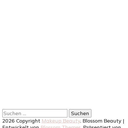
Suchen
nach:
2026 Copyright
Makeup Beauty
.
Blossom Beauty |
Entwickelt von
Blossom Themes
. Präsentiert von