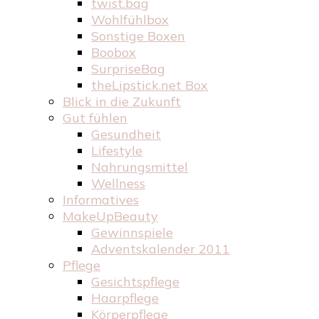
twist.bag
Wohlfühlbox
Sonstige Boxen
Boobox
SurpriseBag
theLipstick.net Box
Blick in die Zukunft
Gut fühlen
Gesundheit
Lifestyle
Nahrungsmittel
Wellness
Informatives
MakeUpBeauty
Gewinnspiele
Adventskalender 2011
Pflege
Gesichtspflege
Haarpflege
Körperpflege