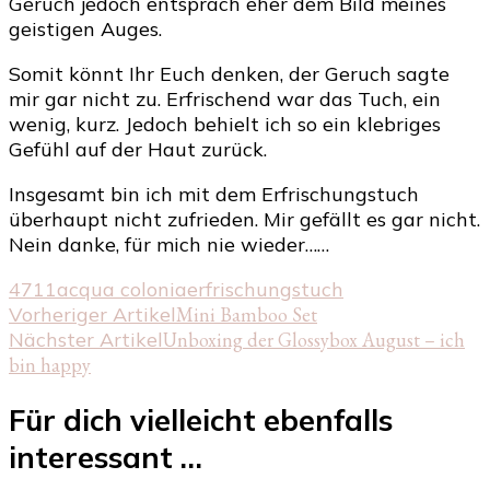
Geruch jedoch entsprach eher dem Bild meines
geistigen Auges.
Somit könnt Ihr Euch denken, der Geruch sagte
mir gar nicht zu. Erfrischend war das Tuch, ein
wenig, kurz. Jedoch behielt ich so ein klebriges
Gefühl auf der Haut zurück.
Insgesamt bin ich mit dem Erfrischungstuch
überhaupt nicht zufrieden. Mir gefällt es gar nicht.
Nein danke, für mich nie wieder……
4711
acqua colonia
erfrischungstuch
Beitragsnavigation
Vorheriger Artikel
Mini Bamboo Set
Nächster Artikel
Unboxing der Glossybox August – ich
bin happy
Für dich vielleicht ebenfalls
interessant …