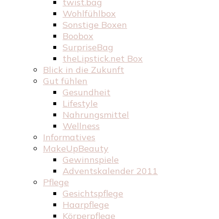
twist.bag
Wohlfühlbox
Sonstige Boxen
Boobox
SurpriseBag
theLipstick.net Box
Blick in die Zukunft
Gut fühlen
Gesundheit
Lifestyle
Nahrungsmittel
Wellness
Informatives
MakeUpBeauty
Gewinnspiele
Adventskalender 2011
Pflege
Gesichtspflege
Haarpflege
Körperpflege