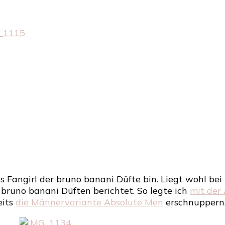
bruno
banani
–
not
for
everyo
–
Absolu
Woma
es Fangirl der bruno banani Düfte bin. Liegt wohl bei
 bruno banani Düften berichtet. So legte ich
mit der
eits
die Männervariante Absolute Men
erschnuppern