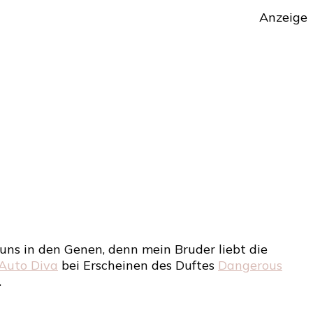
Anzeige
ne
te
n
 uns in den Genen, denn mein Bruder liebt die
 Auto Diva
bei Erscheinen des Duftes
Dangerous
.