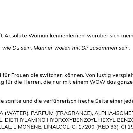
 Absolute Woman kennenlernen, worüber sich mein F
 wie Du sein, Männer wollen mit Dir zusammen sein.
i für Frauen die switchen können. Von lustig verspiel
ung für die Herren, die nur mit einem WOW das ganz
ie sanfte und die verführerisch freche Seite einer jed
, AQUA (WATER), PARFUM (FRAGRANCE), ALPHA-ISO
LOL, DIETHYLAMINO HYDROXYBENZOYL HEXYL BEN
, LIMONENE, LINALOOL, CI 17200 (RED 33), CI 19