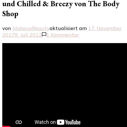
und Chilled & Breezy von The Body
Shop
von
MakeupBeauty
aktualisiert am
17. November
zu
2017
9. Juli 2012
1 Kommentar
Die
Deo
Roller
DeoDry
Cool
&
Zesty
und
Chilled
&
Breezy
von
The
Body