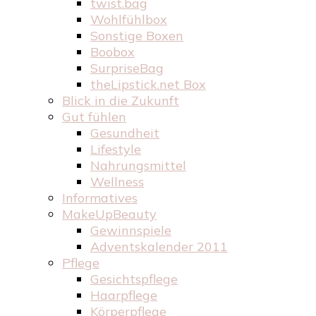
twist.bag
Wohlfühlbox
Sonstige Boxen
Boobox
SurpriseBag
theLipstick.net Box
Blick in die Zukunft
Gut fühlen
Gesundheit
Lifestyle
Nahrungsmittel
Wellness
Informatives
MakeUpBeauty
Gewinnspiele
Adventskalender 2011
Pflege
Gesichtspflege
Haarpflege
Körperpflege