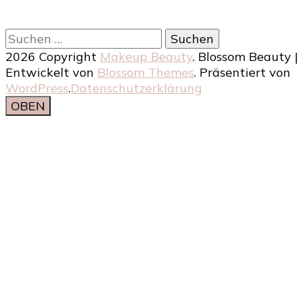
Suchen
nach:
2026 Copyright
Makeup Beauty
.
Blossom Beauty |
Entwickelt von
Blossom Themes
. Präsentiert von
WordPress
.
Datenschutzerklärung
OBEN