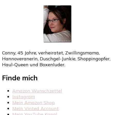
Conny, 45 Jahre, verheiratet, Zwillingsmama,
Hannoveranerin, Duschgel-Junkie, Shoppingopfer,
Haul-Queen und Boxenluder.
Finde mich
Amazon Wunschzettel
Instagram
Mein Amazon Shop
Mein Vinted Account
Mein YouTube Kanal