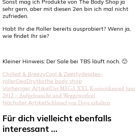
Sonst mag ich Produkte von The Body Shop ja
sehr gern, aber mit diesen 2en bin ich mal nicht
zufrieden.
Habt Ihr die Roller bereits ausprobiert? Wenn ja,
wie findet Ihr sie?
Kleiner Hinweis: Der Sale bei TBS läuft noch. 🙂
Chilled & Breezy
Cool & Zeesty
deo
deo-
roller
DeoDry
tbs
the body shop
Beitragsnavigation
Vorheriger Artikel
Der MEGA XXL Kosmetikmord Juni
2012 – Aufgebraucht und Weggeworfen!
Nächster Artikel
Schlüssel von Dove erhalten
Für dich vielleicht ebenfalls
interessant …