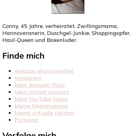
Conny, 45 Jahre, verheiratet, Zwillingsmama,
Hannoveranerin, Duschgel-Junkie, Shoppingopfer,
Haul-Queen und Boxenluder.
Finde mich
Amazon Wunschzettel
Instagram
Mein Amazon Shop
Mein Vinted Account
Mein YouTube Kanal
Meine Kleinanzeigen
Meine virtuelle Heimat
Pinterest
Verfolge mich