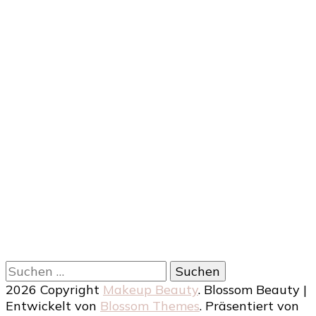
Suchen
nach:
2026 Copyright
Makeup Beauty
.
Blossom Beauty |
Entwickelt von
Blossom Themes
. Präsentiert von