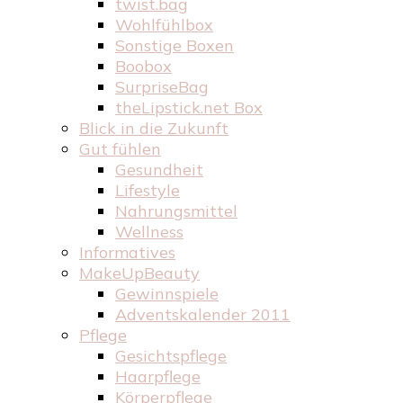
twist.bag
Wohlfühlbox
Sonstige Boxen
Boobox
SurpriseBag
theLipstick.net Box
Blick in die Zukunft
Gut fühlen
Gesundheit
Lifestyle
Nahrungsmittel
Wellness
Informatives
MakeUpBeauty
Gewinnspiele
Adventskalender 2011
Pflege
Gesichtspflege
Haarpflege
Körperpflege