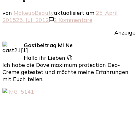
von
MakeupBeauty
aktualisiert am
25. April
zu
2015
25. Juli 2012
2 Kommentare
Dove
Anzeige
maximum
protection
Gastbeitrag Mi Ne
Anti-
Transpirant
Hallo ihr Lieben 😉
Deo-
Ich habe die Dove maximum protection Deo-
Creme
Creme getestet und möchte meine Erfahrungen
mit Euch teilen.