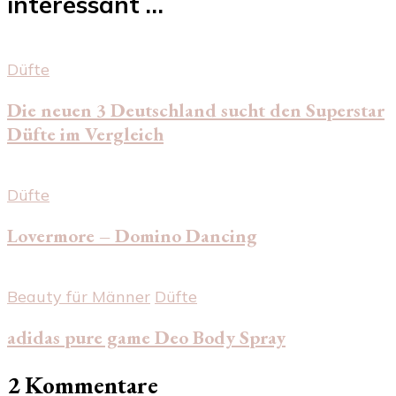
interessant …
Düfte
Die neuen 3 Deutschland sucht den Superstar
Düfte im Vergleich
Düfte
Lovermore – Domino Dancing
Beauty für Männer
Düfte
adidas pure game Deo Body Spray
2 Kommentare