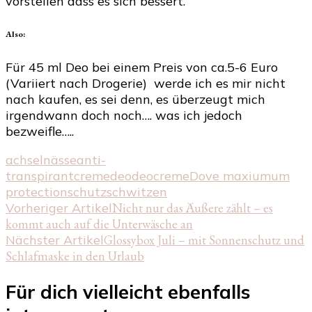
vorstellen dass es sich bessert.
Also:
Für 45 ml Deo bei einem Preis von ca.5-6 Euro
(Variiert nach Drogerie) werde ich es mir nicht
nach kaufen, es sei denn, es überzeugt mich
irgendwann doch noch…. was ich jedoch
bezweifle…..
achselnässe
anti-
transpirant
creme
deo
deocreme
Dove maxiumum
protection
schutz
schwitzen
Beitragsnavigation
Vorheriger Artikel
Nicht nur das Äußere zählt – es
kommt auch auf die Unterwäsche an
Nächster Artikel
Glossybox Juli – mit Sonnenschutz und
Schlafmaske in den Urlaub
Für dich vielleicht ebenfalls