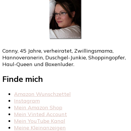
Conny, 45 Jahre, verheiratet, Zwillingsmama,
Hannoveranerin, Duschgel-Junkie, Shoppingopfer,
Haul-Queen und Boxenluder.
Finde mich
Amazon Wunschzettel
Instagram
Mein Amazon Shop
Mein Vinted Account
Mein YouTube Kanal
Meine Kleinanzeigen