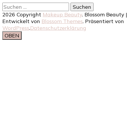
Suchen
nach:
2026 Copyright
Makeup Beauty
.
Blossom Beauty |
Entwickelt von
Blossom Themes
. Präsentiert von
WordPress
.
Datenschutzerklärung
OBEN