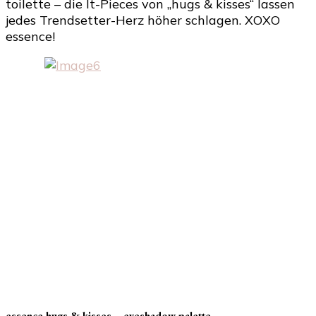
toilette – die It-Pieces von „hugs & kisses“ lassen
jedes Trendsetter-Herz höher schlagen. XOXO
essence!
essence hugs & kisses – eyeshadow palette