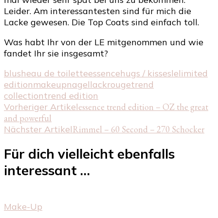
Leider. Am interessantesten sind für mich die
Lacke gewesen. Die Top Coats sind einfach toll.
Was habt Ihr von der LE mitgenommen und wie
fandet Ihr sie insgesamt?
blush
eau de toilette
essence
hugs / kisses
le
limited
edition
makeup
nagellack
rouge
trend
collection
trend edition
Beitragsnavigation
Vorheriger Artikel
essence trend edition – OZ the great
and powerful
Nächster Artikel
Rimmel – 60 Second – 270 Schocker
Für dich vielleicht ebenfalls
interessant …
Make-Up