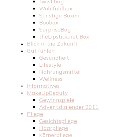
twist.bag
Wohlfühlbox
Sonstige Boxen
Boobox
SurpriseBag
theLipstick.net Box
Blick in die Zukunft
Gut fühlen
Gesundheit
Lifestyle
Nahrungsmittel
Wellness
Informatives
MakeUpBeauty
Gewinnspiele
Adventskalender 2011
Pflege
Gesichtspflege
Haarpflege
Körperpflege