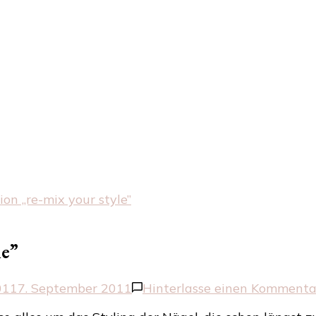
ion „re-mix your style”
le”
011
7. September 2011
Hinterlasse einen Kommenta