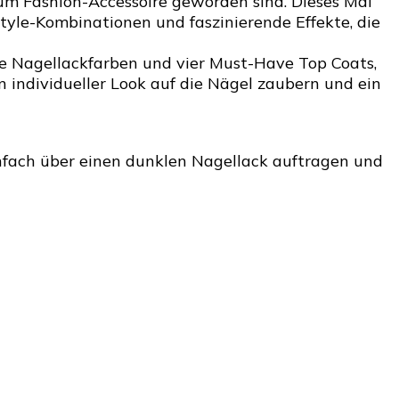
zum Fashion-Accessoire geworden sind. Dieses Mal
trend
tyle-Kombinationen und faszinierende Effekte, die
edition
„re-
le Nagellackfarben und vier Must-Have Top Coats,
mix
n individueller Look auf die Nägel zaubern und ein
your
style”
infach über einen dunklen Nagellack auftragen und