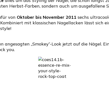
ce
alles um das Styling der Nägel, die schon längst 
sten Herbst-Farben, sondern auch um ausgefallene S
afür von
Oktober bis November 2011
sechs ultracoo
Kombiniert mit klassischen Nagellacken lässt sich ei
style!
den angesagten „Smokey“-Look jetzt auf die Nägel. E
ock you.