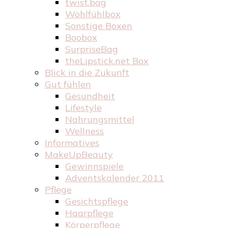
twist.bag
Wohlfühlbox
Sonstige Boxen
Boobox
SurpriseBag
theLipstick.net Box
Blick in die Zukunft
Gut fühlen
Gesundheit
Lifestyle
Nahrungsmittel
Wellness
Informatives
MakeUpBeauty
Gewinnspiele
Adventskalender 2011
Pflege
Gesichtspflege
Haarpflege
Körperpflege