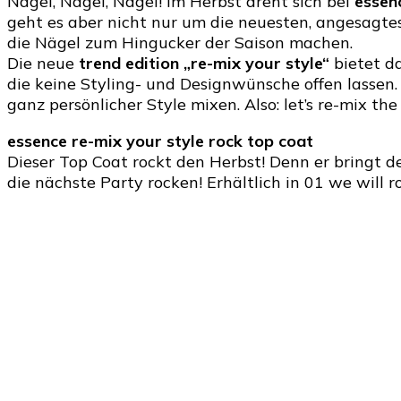
Nägel, Nägel, Nägel! Im Herbst dreht sich bei
essen
geht es aber nicht nur um die neuesten, angesagte
die Nägel zum Hingucker der Saison machen.
Die neue
trend edition „re-mix your style“
bietet d
die keine Styling- und Designwünsche offen lassen. 
ganz persönlicher Style mixen. Also: let’s re-mix the 
essence re-mix your style rock top coat
Dieser Top Coat rockt den Herbst! Denn er bringt 
die nächste Party rocken! Erhältlich in 01 we will r