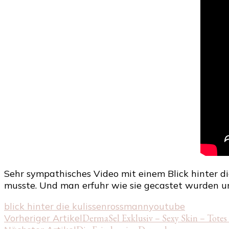
Sehr sympathisches Video mit einem Blick hinter di
musste. Und man erfuhr wie sie gecastet wurden un
blick hinter die kulissen
rossmann
youtube
Beitragsnavigation
Vorheriger Artikel
DermaSel Exklusiv – Sexy Skin – Totes