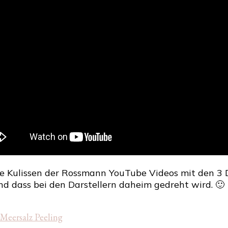
Blick
hinter
die
Kulissen
der
Rossmann
YouTube
Videos
e Kulissen der Rossmann YouTube Videos mit den 3 Da
d dass bei den Darstellern daheim gedreht wird. 🙂
 Meersalz Peeling