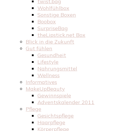
twist.bag
Wohlfühlbox
Sonstige Boxen
Boobox
SurpriseBag
theLipstick.net Box
Blick in die Zukunft
Gut fühlen
Gesundheit
Lifestyle
Nahrungsmittel
Wellness
Informatives
MakeUpBeauty
Gewinnspiele
Adventskalender 2011
Pflege
Gesichtspflege
Haarpflege
Körperpflege