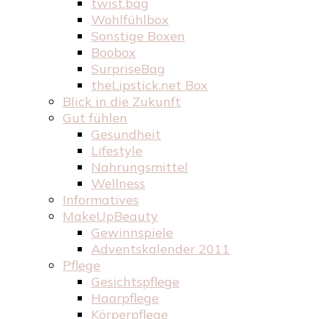
twist.bag
Wohlfühlbox
Sonstige Boxen
Boobox
SurpriseBag
theLipstick.net Box
Blick in die Zukunft
Gut fühlen
Gesundheit
Lifestyle
Nahrungsmittel
Wellness
Informatives
MakeUpBeauty
Gewinnspiele
Adventskalender 2011
Pflege
Gesichtspflege
Haarpflege
Körperpflege