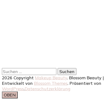
Suchen
nach:
2026 Copyright
Makeup Beauty
.
Blossom Beauty |
Entwickelt von
Blossom Themes
. Präsentiert von
WordPress
.
Datenschutzerklärung
OBEN