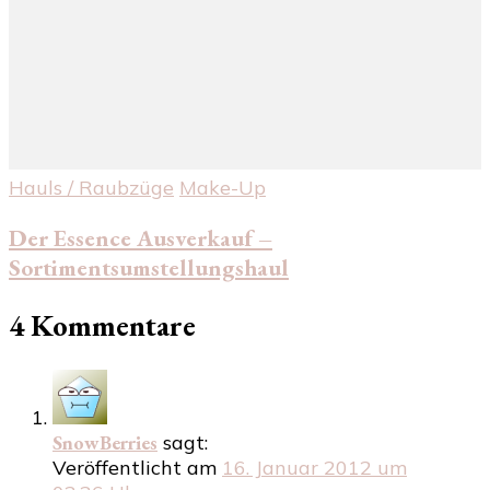
Hauls / Raubzüge
Make-Up
Der Essence Ausverkauf –
Sortimentsumstellungshaul
4 Kommentare
SnowBerries
sagt:
Veröffentlicht am
16. Januar 2012 um