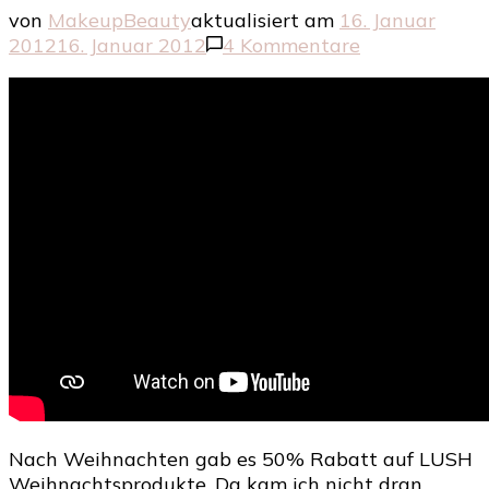
von
MakeupBeauty
aktualisiert am
16. Januar
zu
2012
16. Januar 2012
4 Kommentare
Mein
Nach-
Weihnachts-
Spar-
Lush
Einkauf
Nach Weihnachten gab es 50% Rabatt auf LUSH
Weihnachtsprodukte. Da kam ich nicht dran