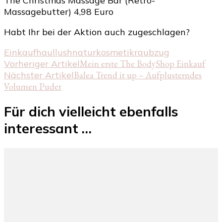
The Christmas Massage Bar (Retro-
Massagebutter) 4,98 Euro
Habt Ihr bei der Aktion auch zugeschlagen?
Einkauf
haul
lush
naturkosmetik
raubzug
Beitragsnavigation
Vorheriger Artikel
Mein erste The BodyShop Einkauf
Nächster Artikel
Balea Trend it up – Aufplusterndes
Volumen Puder
Für dich vielleicht ebenfalls
interessant …