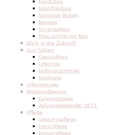
twist.bag
Wohlfühlbox
Sonstige Boxen
Boobox
SurpriseBag
theLipstick.net Box
Blick in die Zukunft
Gut fühlen
Gesundheit
Lifestyle
Nahrungsmittel
Wellness
Informatives
MakeUpBeauty
Gewinnspiele
Adventskalender 2011
Pflege
Gesichtspflege
Haarpflege
Körperpflege