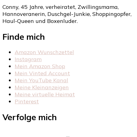
Conny, 45 Jahre, verheiratet, Zwillingsmama,
Hannoveranerin, Duschgel-Junkie, Shoppingopfer,
Haul-Queen und Boxenluder.
Finde mich
Amazon Wunschzettel
Instagram
Mein Amazon Shop
Mein Vinted Account
Mein YouTube Kanal
Meine Kleinanzeigen
Meine virtuelle Heimat
Pinterest
Verfolge mich