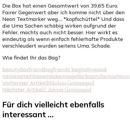
Die Box hat einen Gesamtwert von 39,65 Euro.
Fairer Gegenwert aber ich komme nicht über den
Neon Textmarker weg…. *kopfschüttel* Und dass
die Uma Sachen schäbig wirken aufgrund der
Fehler, machts auch nicht besser. Hier wirkt es
eindeutig als wenn einfach fehlerhafte Produkte
verschleudert wurden seitens Uma. Schade.
Wie findet Ihr das Bag?
beautybox
friendbag
friends bag
hollywood
nails
kosmetikbox
masken
nagellack
spirularin
uma
un
Beitragsnavigation
Vorheriger Artikel
Nikolaus Gewinnspiel
Nächster Artikel
2. Advent Gewinnspiel
Für dich vielleicht ebenfalls
interessant …