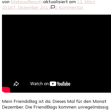
von
MakeupBeauty
aktualisiert am
11. März
zu
2016
7. Dezember 2013
1 Kommentar
Das
FriendsBag
Dezember
Mein FriendsBag ist da. Dieses Mal für den Monat
Dezember. Die FriendBags kommen unregelmässig