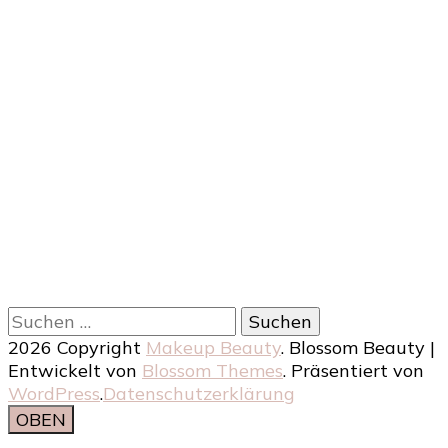
Suchen
nach:
2026 Copyright
Makeup Beauty
.
Blossom Beauty |
Entwickelt von
Blossom Themes
. Präsentiert von
WordPress
.
Datenschutzerklärung
OBEN