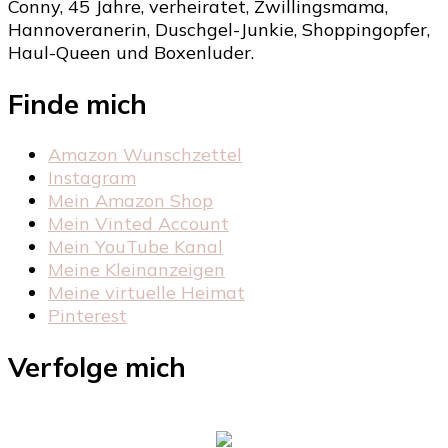
Conny, 45 Jahre, verheiratet, Zwillingsmama,
Hannoveranerin, Duschgel-Junkie, Shoppingopfer,
Haul-Queen und Boxenluder.
Finde mich
Amazon Wunschzettel
Instagram
Mein Amazon Shop
Mein Vinted Account
Mein YouTube Kanal
Meine Kleinanzeigen
Meine virtuelle Heimat
Pinterest
Verfolge mich