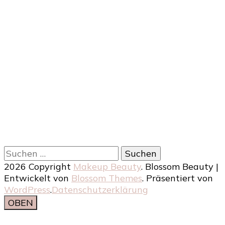
Suchen
nach:
2026 Copyright
Makeup Beauty
.
Blossom Beauty |
Entwickelt von
Blossom Themes
. Präsentiert von
WordPress
.
Datenschutzerklärung
OBEN