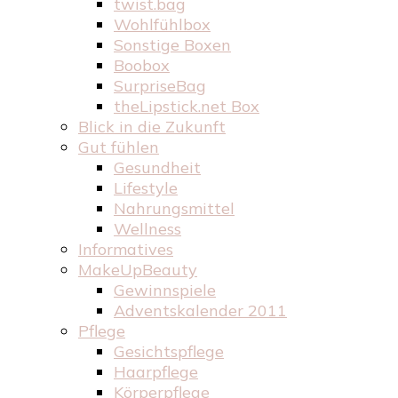
twist.bag
Wohlfühlbox
Sonstige Boxen
Boobox
SurpriseBag
theLipstick.net Box
Blick in die Zukunft
Gut fühlen
Gesundheit
Lifestyle
Nahrungsmittel
Wellness
Informatives
MakeUpBeauty
Gewinnspiele
Adventskalender 2011
Pflege
Gesichtspflege
Haarpflege
Körperpflege