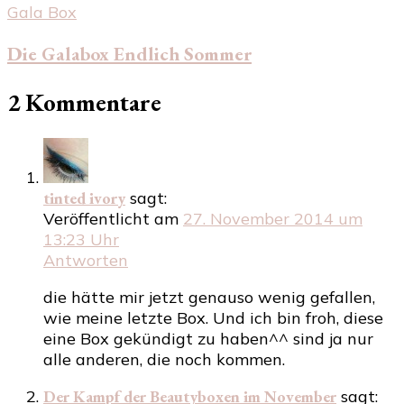
Gala Box
Die Galabox Endlich Sommer
2 Kommentare
tinted ivory
sagt:
Veröffentlicht am
27. November 2014 um
13:23 Uhr
Antworten
die hätte mir jetzt genauso wenig gefallen,
wie meine letzte Box. Und ich bin froh, diese
eine Box gekündigt zu haben^^ sind ja nur
alle anderen, die noch kommen.
Der Kampf der Beautyboxen im November
sagt: