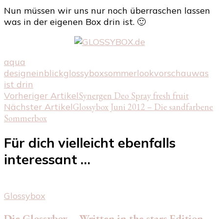
Nun müssen wir uns nur noch überraschen lassen
was in der eigenen Box drin ist. 🙂
aqua
design
einblick
glossybox
sommerlook
vorschau
was
ist drin
Beitragsnavigation
Vorheriger Artikel
Synergen Deo Spray fresh fruit
Nächster Artikel
Glossybox Juni 2012 – Die sandfarbene
Sommerbox
Für dich vielleicht ebenfalls
interessant …
Glossybox
Die Glossybox – Written in the stars Edition