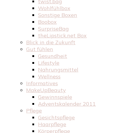
twist.bag
Wohlfühlbox
Sonstige Boxen
Boobox
SurpriseBag
theLipstick.net Box
Blick in die Zukunft
Gut fühlen
Gesundheit
Lifestyle
Nahrungsmittel
Wellness
Informatives
MakeUpBeauty
Gewinnspiele
Adventskalender 2011
Pflege
Gesichtspflege
Haarpflege
Körperpflege