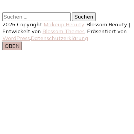
Suchen
nach:
2026 Copyright
Makeup Beauty
.
Blossom Beauty |
Entwickelt von
Blossom Themes
. Präsentiert von
WordPress
.
Datenschutzerklärung
OBEN