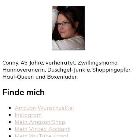
Conny, 45 Jahre, verheiratet, Zwillingsmama,
Hannoveranerin, Duschgel-Junkie, Shoppingopfer,
Haul-Queen und Boxenluder.
Finde mich
Amazon Wunschzettel
Instagram
Mein Amazon Shop
Mein Vinted Account
Mein YouTube Kanal