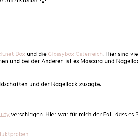
r aufzustellen. 🙂
Kampf
der
Beautyboxen
im
Februar
ck.net Box
und die
Glossybox Österreich
. Hier sind v
hen und bei der Anderen ist es Mascara und Nagella
Lidschatten und der Nagellack zusagte.
auty
verschlagen. Hier war für mich der Fail, dass e
duktproben