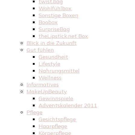
twist.bag
Wohlfühlbox
Sonstige Boxen
Boobox
SurpriseBag
theLipstick.net Box
Blick in die Zukunft
Gut fühlen
Gesundheit
Lifestyle
Nahrungsmittel
Wellness
Informatives
MakeUpBeauty
Gewinnspiele
Adventskalender 2011
Pflege
Gesichtspflege
Haarpflege
Körperpflege