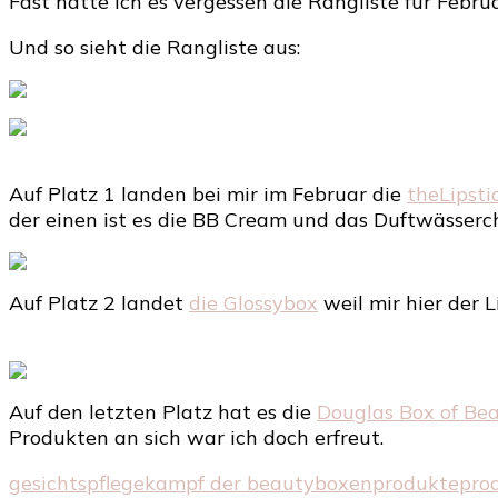
Fast hätte ich es vergessen die Rangliste für Februa
Und so sieht die Rangliste aus:
Auf Platz 1 landen bei mir im Februar die
theLipsti
der einen ist es die BB Cream und das Duftwässerc
Auf Platz 2 landet
die Glossybox
weil mir hier der 
Auf den letzten Platz hat es die
Douglas Box of Be
Produkten an sich war ich doch erfreut.
gesichtspflege
kampf der beautyboxen
produkte
pro