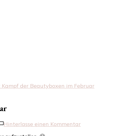
 Kampf der Beautyboxen im Februar
ar
zu
Hinterlasse einen Kommentar
Der