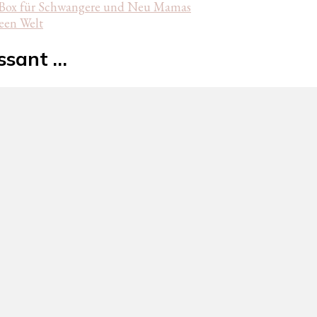
te Box für Schwangere und Neu Mamas
een Welt
essant …