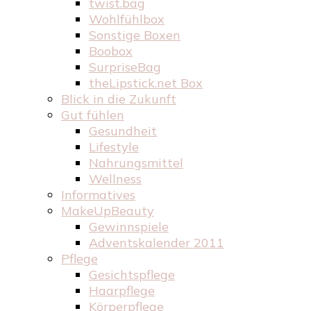
twist.bag
Wohlfühlbox
Sonstige Boxen
Boobox
SurpriseBag
theLipstick.net Box
Blick in die Zukunft
Gut fühlen
Gesundheit
Lifestyle
Nahrungsmittel
Wellness
Informatives
MakeUpBeauty
Gewinnspiele
Adventskalender 2011
Pflege
Gesichtspflege
Haarpflege
Körperpflege