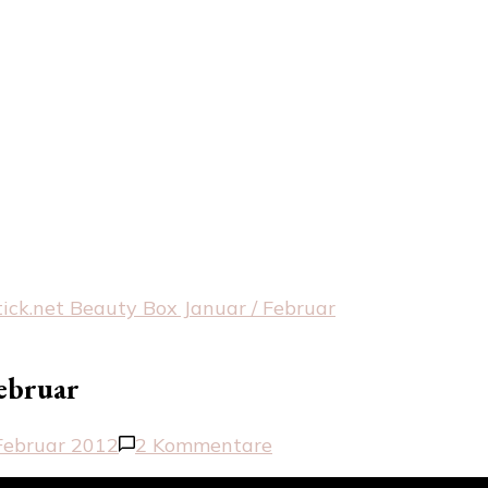
ick.net Beauty Box Januar / Februar
Februar
zu
 Februar 2012
2 Kommentare
TheLipstick.net