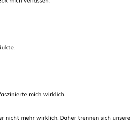
ox mich verlassen.
oxen
dukte.
aszinierte mich wirklich.
r nicht mehr wirklich. Daher trennen sich unsere