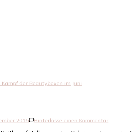
 Kampf der Beautyboxen im Juni
zu
tember 2015
Hinterlasse einen Kommentar
Der