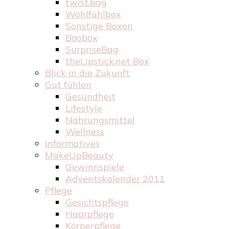
twist.bag
Wohlfühlbox
Sonstige Boxen
Boobox
SurpriseBag
theLipstick.net Box
Blick in die Zukunft
Gut fühlen
Gesundheit
Lifestyle
Nahrungsmittel
Wellness
Informatives
MakeUpBeauty
Gewinnspiele
Adventskalender 2011
Pflege
Gesichtspflege
Haarpflege
Körperpflege