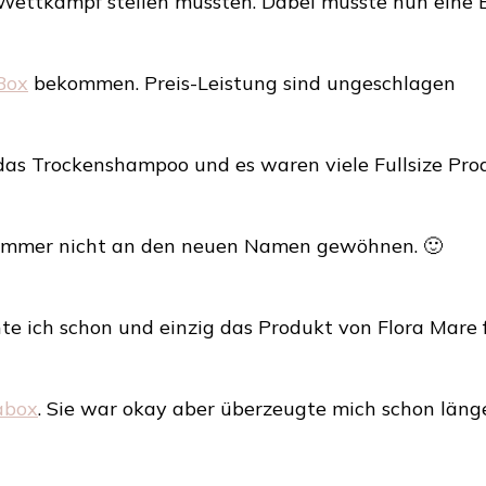
Wettkampf stellen mussten. Dabei musste nun eine B
Kampf
der
Beautyb
im
Box
bekommen. Preis-Leistung sind ungeschlagen
Juni
 das Trockenshampoo und es waren viele Fullsize Pro
 immer nicht an den neuen Namen gewöhnen. 🙂
te ich schon und einzig das Produkt von Flora Mare f
abox
. Sie war okay aber überzeugte mich schon länge