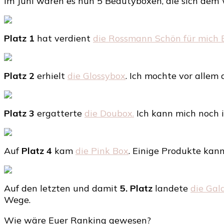
Im Juni waren es nun 5 Beautyboxen, die sich dem 
Platz 1
hat verdient
die Rossmann Schön für mich 
Platz 2
erhielt
die Glossybox
. Ich mochte vor allem
Platz 3
ergatterte
die Doubox.
Ich kann mich noch
Auf
Platz 4
kam
die Pink Box
. Einige Produkte kann
Auf den letzten und damit
5. Platz
landete
die Gal
Wege.
Wie wäre Euer Ranking gewesen?