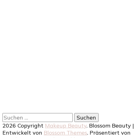
Suchen
nach:
2026 Copyright
Makeup Beauty
.
Blossom Beauty |
Entwickelt von
Blossom Themes
. Präsentiert von