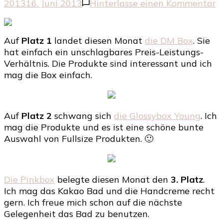
z
2013
16. Juni 2013
Hinterlasse einen Kommentar
K
d
B
Auf
Platz 1
landet diesen Monat
die DM Box
. Sie
i
hat einfach ein unschlagbares Preis-Leistungs-
F
Verhältnis. Die Produkte sind interessant und ich
mag die Box einfach.
Auf
Platz 2
schwang sich
die Glossybox Young
. Ich
mag die Produkte und es ist eine schöne bunte
Auswahl von Fullsize Produkten. 🙂
Die Pinkbox
belegte diesen Monat den
3. Platz
.
Ich mag das Kakao Bad und die Handcreme recht
gern. Ich freue mich schon auf die nächste
Gelegenheit das Bad zu benutzen.