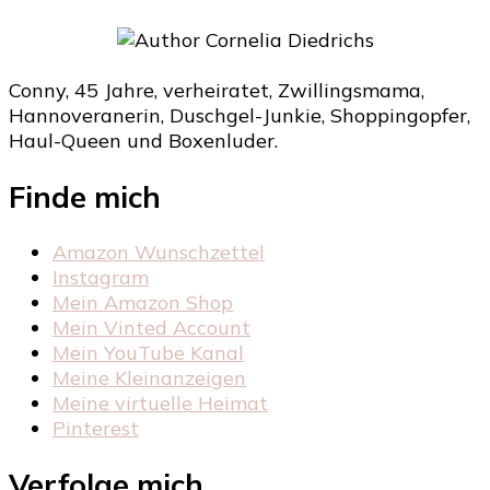
Conny, 45 Jahre, verheiratet, Zwillingsmama,
Hannoveranerin, Duschgel-Junkie, Shoppingopfer,
Haul-Queen und Boxenluder.
Finde mich
Amazon Wunschzettel
Instagram
Mein Amazon Shop
Mein Vinted Account
Mein YouTube Kanal
Meine Kleinanzeigen
Meine virtuelle Heimat
Pinterest
Verfolge mich