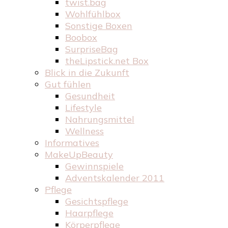
twist.bag
Wohlfühlbox
Sonstige Boxen
Boobox
SurpriseBag
theLipstick.net Box
Blick in die Zukunft
Gut fühlen
Gesundheit
Lifestyle
Nahrungsmittel
Wellness
Informatives
MakeUpBeauty
Gewinnspiele
Adventskalender 2011
Pflege
Gesichtspflege
Haarpflege
Körperpflege