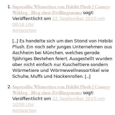
Supersüße Wärmetiere von Habibi Plush | Connys
Weblog - Blog einer Zwillingsmama
sagt:
Veröffentlicht am
22. September 2015 um
08:16 Uhr
Antworten
[…] Es handelte sich um den Stand von Habibi
Plush. Ein noch sehr junges Unternehmen aus
Aschheim bei München, welches gerade
5jähriges Bestehen feiert. Ausgestellt wurden
aber nicht einfach nur Kuscheltiere sondern
Wärmetiere und Wärmewellnessartikel wie
Schuhe, Muffs und Nackenrollen. […]
Supersüße Wärmetiere von Habibi Plush | Connys
Weblog - Blog einer Zwillingsmama
sagt:
Veröffentlicht am
22. September 2015 um
10:55 Uhr
Antworten