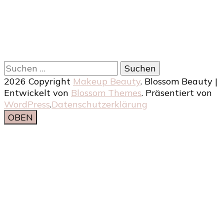
Suchen
nach:
2026 Copyright
Makeup Beauty
.
Blossom Beauty |
Entwickelt von
Blossom Themes
. Präsentiert von
WordPress
.
Datenschutzerklärung
OBEN