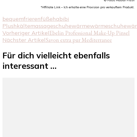
© Fotos Habibi Plush
*Affiliate Link – Ich erhalte eine Provision pro verkauftem Produkt.
bequem
frieren
füße
habibi
Plush
kälte
massage
schuhe
wärme
wärmeschuhe
wär
Beitragsnavigation
Vorheriger Artikel
Ebelin Professional Make-Up Pinsel
Nächster Artikel
Savon extra pur Mediterranee
Für dich vielleicht ebenfalls
interessant …