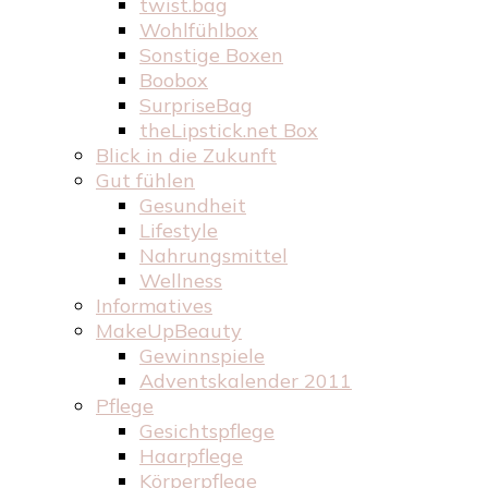
twist.bag
Wohlfühlbox
Sonstige Boxen
Boobox
SurpriseBag
theLipstick.net Box
Blick in die Zukunft
Gut fühlen
Gesundheit
Lifestyle
Nahrungsmittel
Wellness
Informatives
MakeUpBeauty
Gewinnspiele
Adventskalender 2011
Pflege
Gesichtspflege
Haarpflege
Körperpflege