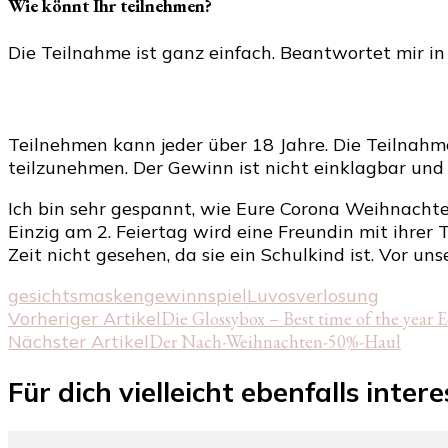
Wie könnt Ihr teilnehmen?
Die Teilnahme ist ganz einfach. Beantwortet mir i
Teilnehmen kann jeder über 18 Jahre. Die Teilnahm
teilzunehmen. Der Gewinn ist nicht einklagbar und
Ich bin sehr gespannt, wie Eure Corona Weihnachten
Einzig am 2. Feiertag wird eine Freundin mit ihrer 
Zeit nicht gesehen, da sie ein Schulkind ist. Vor u
gesichtsmasken
gewinnspiel
Luvos
verlosung
Beitragsnavigation
Vorheriger Artikel
Die Glossybox – Best time of the year E
Nächster Artikel
Der Nach-Weihnachten-50%-Haul
Für dich vielleicht ebenfalls inter