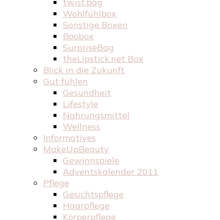
twist.bag
Wohlfühlbox
Sonstige Boxen
Boobox
SurpriseBag
theLipstick.net Box
Blick in die Zukunft
Gut fühlen
Gesundheit
Lifestyle
Nahrungsmittel
Wellness
Informatives
MakeUpBeauty
Gewinnspiele
Adventskalender 2011
Pflege
Gesichtspflege
Haarpflege
Körperpflege