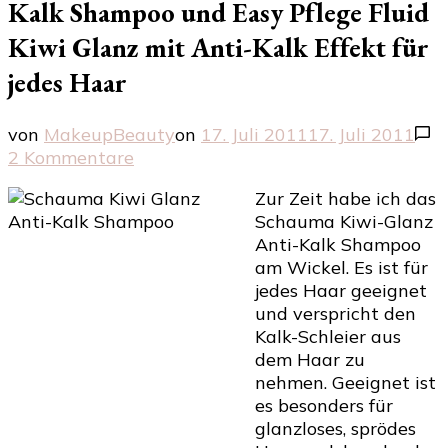
Kalk Shampoo und Easy Pflege Fluid
Kiwi Glanz mit Anti-Kalk Effekt für
jedes Haar
von
MakeupBeauty
on
17. Juli 2011
17. Juli 2011
zu
2 Kommentare
Schauma
Zur Zeit habe ich das
Kiwi-
Schauma Kiwi-Glanz
Ganz
Anti-Kalk Shampoo
Shampoo
am Wickel. Es ist für
Anti-
jedes Haar geeignet
Kalk
und verspricht den
Shampoo
Kalk-Schleier aus
und
dem Haar zu
Easy
nehmen. Geeignet ist
Pflege
es besonders für
Fluid
glanzloses, sprödes
Kiwi