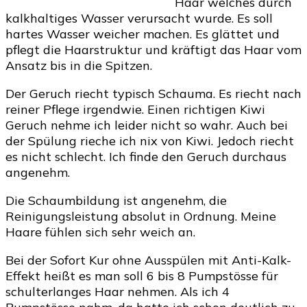
Haar welches durch
Glanz
kalkhaltiges Wasser verursacht wurde. Es soll
mit
hartes Wasser weicher machen. Es glättet und
Anti-
pflegt die Haarstruktur und kräftigt das Haar vom
Kalk
Ansatz bis in die Spitzen.
Effekt
für
Der Geruch riecht typisch Schauma. Es riecht nach
jedes
reiner Pflege irgendwie. Einen richtigen Kiwi
Haar
Geruch nehme ich leider nicht so wahr. Auch bei
der Spülung rieche ich nix von Kiwi. Jedoch riecht
es nicht schlecht. Ich finde den Geruch durchaus
angenehm.
Die Schaumbildung ist angenehm, die
Reinigungsleistung absolut in Ordnung. Meine
Haare fühlen sich sehr weich an.
Bei der Sofort Kur ohne Ausspülen mit Anti-Kalk-
Effekt heißt es man soll 6 bis 8 Pumpstösse für
schulterlanges Haar nehmen. Als ich 4