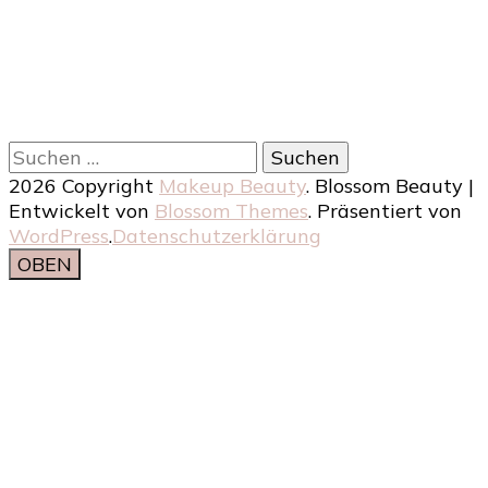
Suchen
nach:
2026 Copyright
Makeup Beauty
.
Blossom Beauty |
Entwickelt von
Blossom Themes
. Präsentiert von
WordPress
.
Datenschutzerklärung
OBEN