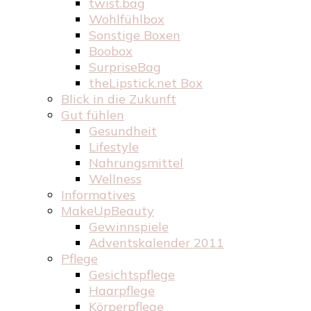
twist.bag
Wohlfühlbox
Sonstige Boxen
Boobox
SurpriseBag
theLipstick.net Box
Blick in die Zukunft
Gut fühlen
Gesundheit
Lifestyle
Nahrungsmittel
Wellness
Informatives
MakeUpBeauty
Gewinnspiele
Adventskalender 2011
Pflege
Gesichtspflege
Haarpflege
Körperpflege