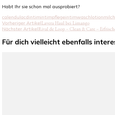
Habt Ihr sie schon mal ausprobiert?
calendula
cd
intim
intimpflege
intimwaschlotion
milc
Beitragsnavigation
Vorheriger Artikel
Lavera Haul bei Limango
Nächster Artikel
Rival de Loop – Clean & Care – Erfrisch
Für dich vielleicht ebenfalls inter