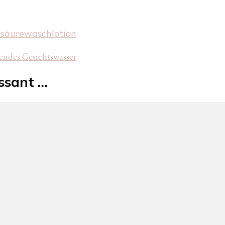
hsäure
waschlotion
endes Gesichtswasser
essant …