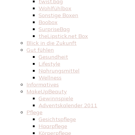
twist.bag
Wohlfühlbox
Sonstige Boxen
Boobox
SurpriseBag
theLipstick.net Box
Blick in die Zukunft
Gut fühlen
Gesundheit
Lifestyle
Nahrungsmittel
Wellness
Informatives
MakeUpBeauty
Gewinnspiele
Adventskalender 2011
Pflege
Gesichtspflege
Haarpflege
Körperpflege