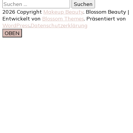
Suchen
nach:
2026 Copyright
Makeup Beauty
.
Blossom Beauty |
Entwickelt von
Blossom Themes
. Präsentiert von
WordPress
.
Datenschutzerklärung
OBEN