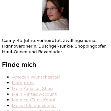
Conny, 45 Jahre, verheiratet, Zwillingsmama,
Hannoveranerin, Duschgel-Junkie, Shoppingopfer,
Haul-Queen und Boxenluder.
Finde mich
Amazon Wunschzettel
Instagram
Mein Amazon Shop
Mein Vinted Account
Mein YouTube Kanal
Meine Kleinanzeigen