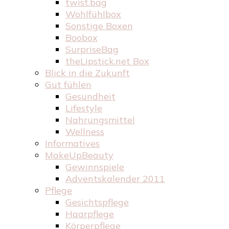
twist.bag
Wohlfühlbox
Sonstige Boxen
Boobox
SurpriseBag
theLipstick.net Box
Blick in die Zukunft
Gut fühlen
Gesundheit
Lifestyle
Nahrungsmittel
Wellness
Informatives
MakeUpBeauty
Gewinnspiele
Adventskalender 2011
Pflege
Gesichtspflege
Haarpflege
Körperpflege