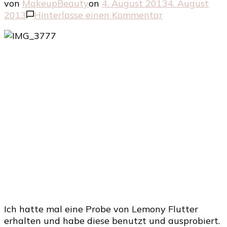
von
MakeupBeauty
on
4. August 2013
4. August
zu
2013
Hinterlasse einen Kommentar
Lemony
Flutter
–
LUSH
Ich hatte mal eine Probe von Lemony Flutter
erhalten und habe diese benutzt und ausprobiert.