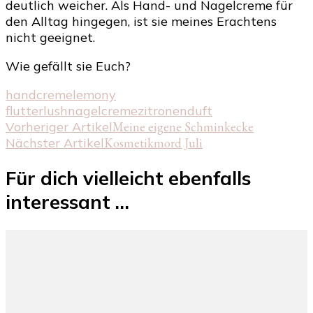
deutlich weicher. Als Hand- und Nagelcreme für
den Alltag hingegen, ist sie meines Erachtens
nicht geeignet.
Wie gefällt sie Euch?
handcreme
lemony
flutter
lush
nagelcreme
zitronenduft
Beitragsnavigation
Vorheriger Artikel
Meine eigene Schminkecke
Nächster Artikel
Kosmetikmord Juli
Für dich vielleicht ebenfalls
interessant …